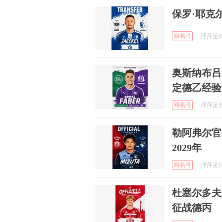
保罗·耶克
网易号
浮萍足球 
奥斯纳布吕
定德乙经验
网易号
浮萍足球 
勒阿弗尔官
2029年
网易号
浮萍足球 
杜塞尔多夫
征战德丙