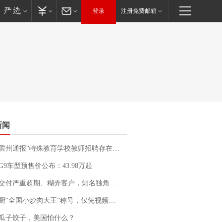
登录
注册免费邮箱
新闻
通报“特殊教育学校教师招聘存在违规行为”：已启动问责程序 副校长被停职
G9车型预售价公布：43.98万起
期、糊弄客户，知名独角兽车企创始人回应：都没证据，将依法采取措施，“本人长期与美国交管局保持沟通，对方表示肯定”
“全国小炒肉大王”称号，仅凭视频评出？中国烹饪协会回应
瓜子饺子，美国怕什么？