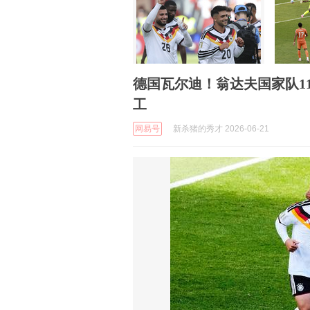
德国瓦尔迪！翁达夫国家队11
工
网易号
新杀猪的秀才 2026-06-21