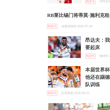
网易号
浮萍足球 
RB莱比锡门将蒂莫·施利克租借
网易号
绿茵情报局 2026-07-04
昂达夫：我
要起床
网易号
懂球帝 2
本届世界杯
他还在踢德
队训练
网易号
红星新闻 2026-06-21