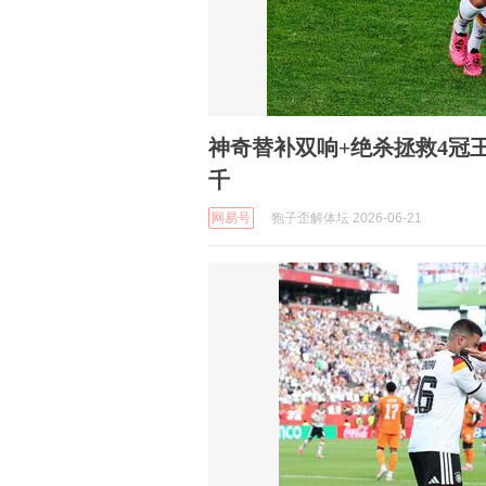
神奇替补双响+绝杀拯救4冠
千
网易号
狍子歪解体坛 2026-06-21