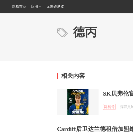
网易首页
应用
无障碍浏览
德丙
相关内容
SK贝弗伦
网易号
浮萍足球 
Cardiff后卫达兰德租借加盟