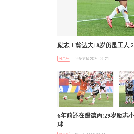
励志！翁达夫18岁仍是工人 
网易号
我爱英超 2026-06-21
6年前还在踢德丙!29岁励志小
球