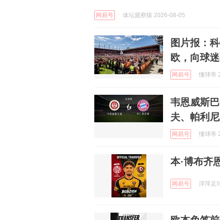
网易号
体坛观察猿 2026-08-05
图片报：科
欧，向球迷
网易号
懂球帝 2
韦恩威斯巴
夫、帕利尼
网易号
懂球帝 2
本·博布齐
网易号
浮萍足球 