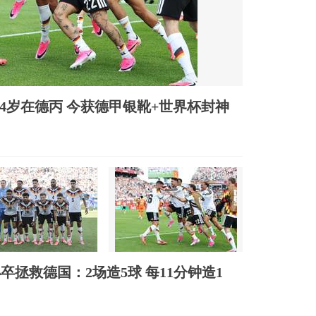
24岁在德丙 今获德甲银靴+世界杯封神
卒拯救德国：2场造5球 每11分钟造1