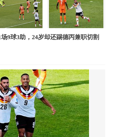
场9球3助，24岁却还踢德丙兼职切割