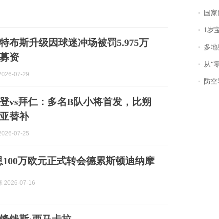
国家防
1岁宝宝碰
特布斯升级因球迷冲场被罚5.975万
多地
募资
从“零风
026-07-29
防空导
登vs拜仁：多名B队小将首发，比朔
亚替补
026-07-25
恩100万欧元正式转会德累斯顿迪纳摩
2026-07-16