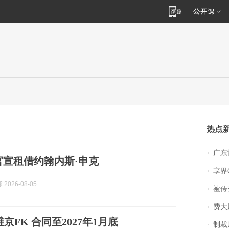
热点
广东雷州
官宣租借约翰内斯·申克
享界
2026-08-05
被传交付严重超
费大厨
维京FK 合同至2027年1月底
制裁