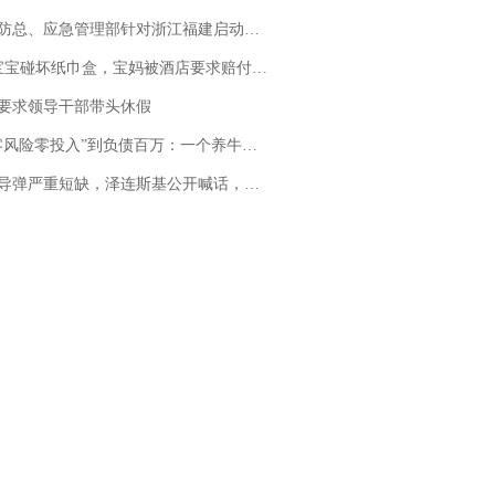
总、应急管理部针对浙江福建启动防汛防台风四级应急响应
坏纸巾盒，宝妈被酒店要求赔付924元！三亚一酒店回复：骨瓷定制！网友一查价格，吵翻了
要求领导干部带头休假
险零投入”到负债百万：一个养牛项目崩盘后，谁该为农户的贷款买单丨红星调查
弹严重短缺，泽连斯基公开喊话，乌克兰失去导弹拦截能力？