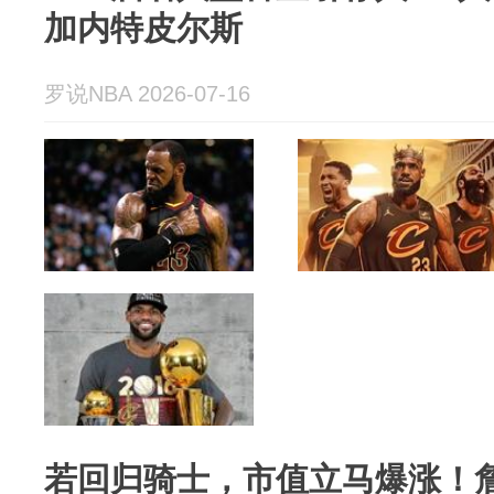
加内特皮尔斯
罗说NBA 2026-07-16
若回归骑士，市值立马爆涨！