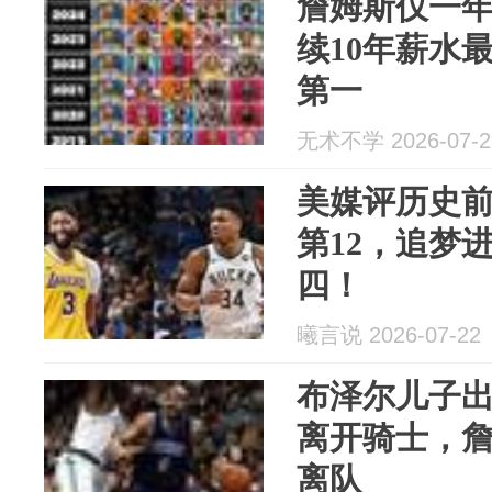
詹姆斯仅一
续10年薪水
第一
无术不学 2026-07-2
美媒评历史前
第12，追梦
四！
曦言说 2026-07-22
布泽尔儿子
离开骑士，
离队