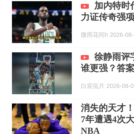
加内特时
力证传奇强项
微雨花间h 2026-08-
徐静雨评
谁更强？答
白宸侃片 2026-08-0
消失的天才！
7年遭遇4次
NBA