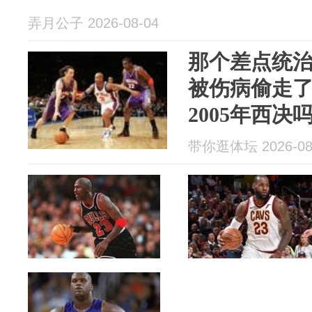
弄月公子 2026-08-04
那个差点统治
被伤病偷走
2005年西
联盟的目光
带你逛体坛 2026-08