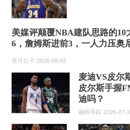
美媒评颠覆NBA建队思路的1
6，詹姆斯进前3，一人力压奥
弄月公子 2026-08-02
麦迪VS皮尔
皮尔斯手握F
迪吗？
越岭寻踪 2026-07-3