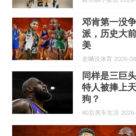
邓肯第一没争
派，历史大
美
老嗮说体育 2026-08
同样是三巨
特人被捧上
狗？
80后房车生活 2026-