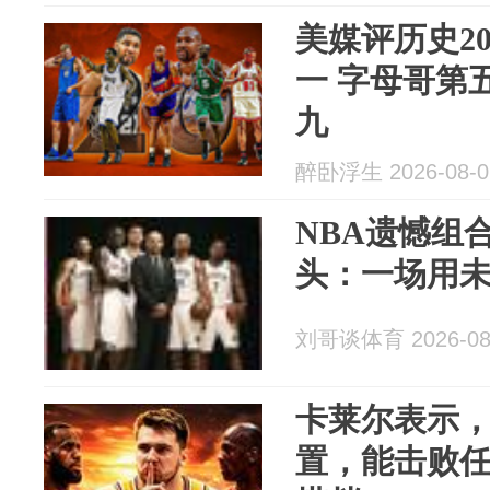
美媒评历史2
一 字母哥第
九
醉卧浮生 2026-08-0
NBA遗憾组
头：一场用
刘哥谈体育 2026-08
卡莱尔表示
置，能击败