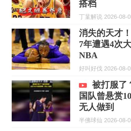
搭档
丁蓳解说 2026-08-0
消失的天才！
7年遭遇4次
NBA
好叫好伐 2026-08-0
被打服了
国队曾悬赏1
无人做到
半佛球仙 2026-08-0