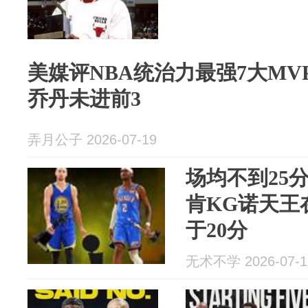
美媒评NBA统治力最强7大M
乔丹未进前3
弄月公子 2026-07-19
场均不到25
肯KG诺天王
于20分
无术不学 2026-07-1