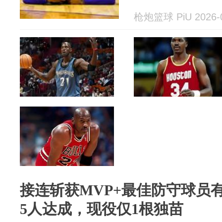
枪炮篮球 PiU 2026-0
接连斩获MVP+最佳防守球员
5人达成，现役仅1根独苗