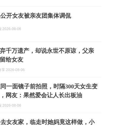
佩公开女友被亲友团集体调侃
2026-08-06
弃千万遗产，却说永世不原谅，父亲
留给女友
 2026-08-06
同一面镜子前拍照，时隔300天女生变
，网友：果然爱会让人长出板油
2026-08-06
次去女友家，临走时她妈竟这样做，小