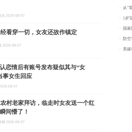
从“零风
 2026-08-07
1岁宝宝碰
国家防
已经看穿一切，女友还故作镇定
防空导
2026-08-07
美媒称
认恋情后有账号发布疑似其与“女
当事女生回应
026-08-07
友农村老家拜访，临走时女友送一个红
瞬间懵了！
 2026-08-07