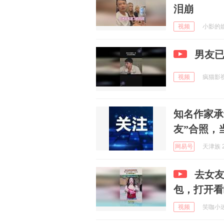
泪崩
视频
小影的娱乐
男友
视频
疯猫影视 
知名作家承
友”合照，
网易号
天津族 2
去女
包，打开看
视频
笑咖小迷糊