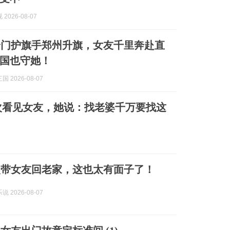
2026-08-07
安门护旗手郑州升旗，女友千里奔赴直
国也守她！
 2026-08-07
次看见女友，她说：找老婆千万要找这
次带女友回老家，这也太有面子了！
 2026-08-07