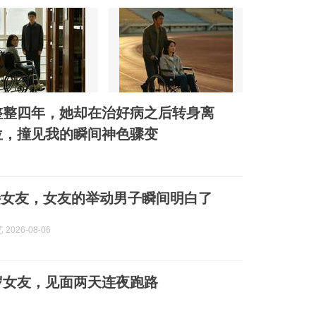
整整四年，她却在治好病之后转身离
位，撞见我的瞬间神色骤变
接女友，女友的举动男子瞬间明白了
2026-08-06
1岁女友，见面两天连夜跑路