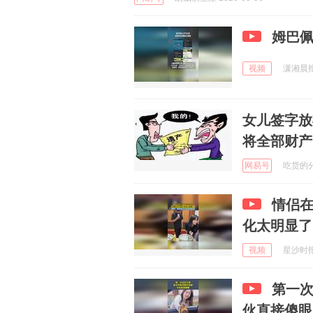
姆巴
视频
潇湘晨报 
女儿签字放
将全部财产
网易号
吃货的分享
情侣在
化太明显了
视频
星沙时报 
第一
伙直接傻眼