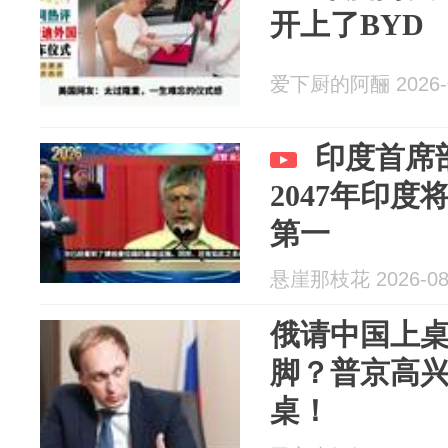
开上了BYD
爱下厨的阿酾 2026-0
印度首席
2047年印
第一
悬崖那枝花 2026-08
俄请中国上
脚？普京高
桌！