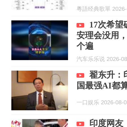
粵語经典歌單 2026-0
17次希
安理会没用
个遍
汽车乐乐说 2026-08
翟东升：
国最强AI都
一口娱乐 2026-08-0
印度网友