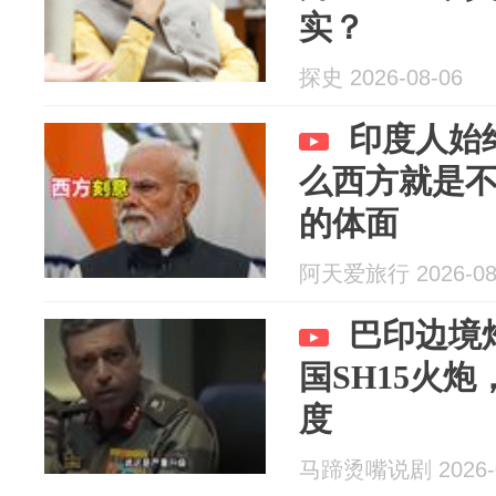
实？
探史 2026-08-06
印度人始
么西方就是
的体面
阿天爱旅行 2026-08
巴印边境
国SH15火
度
马蹄烫嘴说剧 2026-0