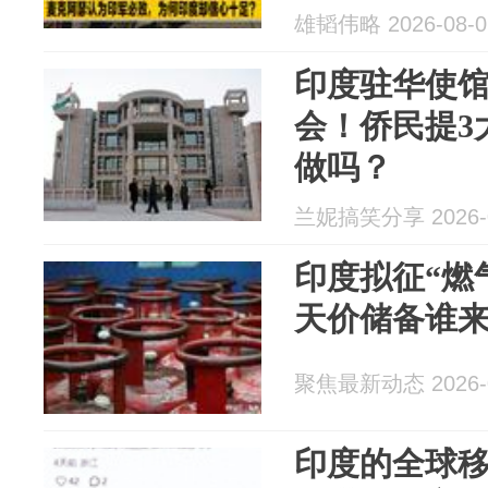
雄韬伟略 2026-08-0
印度驻华使
会！侨民提3
做吗？
兰妮搞笑分享 2026-0
印度拟征“燃气
天价储备谁
聚焦最新动态 2026-0
印度的全球