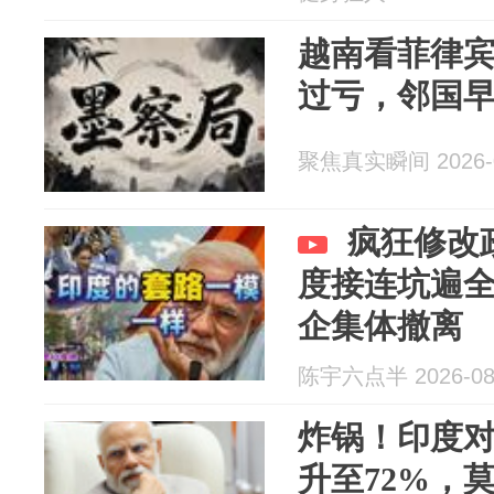
越南看菲律宾
过亏，邻国
聚焦真实瞬间 2026-0
疯狂修改
度接连坑遍
企集体撤离
陈宇六点半 2026-08
炸锅！印度
升至72%，