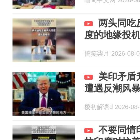
缅甸中文网 2026-08
两头同吃
度的地缘投
搞笑柒月 2026-08-0
美印矛盾
遭遇反潮风
樱初解语d 2026-08-
不要同情