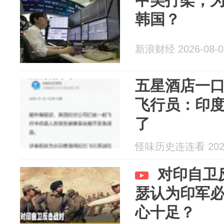
中美打架，为
韩国？
新浪财经 2026-08-0
五星酒店一口
飞行员：印度
了
怪味历史连连看 2026
对印自卫
瑟认为印军
心十足？