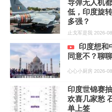
导弹无人机
低，印度旋
多强？
止戈军是我 2026-08
印度想和
同意不？聊
心心小厨房 2026-08
印度世锦赛
欢喜几家愁 
单上签