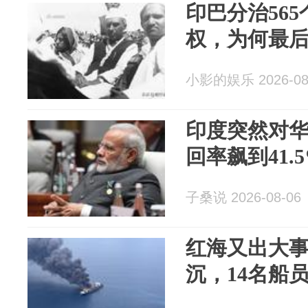
印巴分治56
权，为何最
小影的娱乐 2026-08
印度突然对华
回率飙到41.
子桑说 2026-08-06
红海又出大
沉，14名船