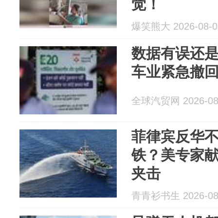
觉！
爆笑熊大 2026-08-0
数据有误还
车业紧急撤
全球汽贸网 2026-08
菲律宾反华
铁？美专家
夹击
青青衫书生 2026-08