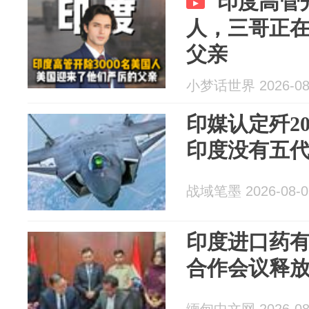
印度高管开
人，三哥正
父亲
小梦话世界 2026-08
印媒认定歼2
印度没有五
战域笔墨 2026-08-0
印度进口药
合作会议释