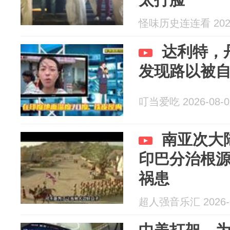
怪味历史连连看 2026
达利特，
发现路以被
叮当爱吃 2026-08-0
南亚次大
印巴分治根
祸患
超人强音乐汇 2026-0