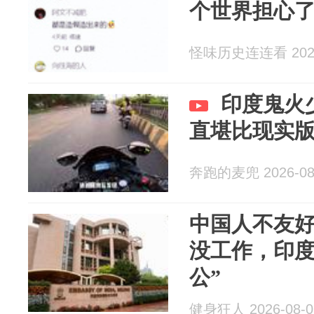
个世界担心
怪味历史连连看 2026
印度鬼火
直堪比现实
奔跑的麦兜 2026-08
中国人不友
没工作，印度
公”
健身狂人 2026-08-0