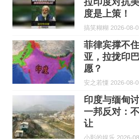
拉印度对抗
度是上策！
搞笑糊糊 2026-08-0
菲律宾撑不
亚，拉拢印
愿？
安之若憟 2026-08-0
印度与缅甸
一邦反对：
让
小影的娱乐 2026-08