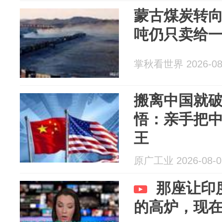
蒙古煤炭转向
吨仍只卖给
掌秋看世界 2026-08
搬离中国就
悟：亲手把
王
原广工业 2026-08-0
那座让印
的高炉，现