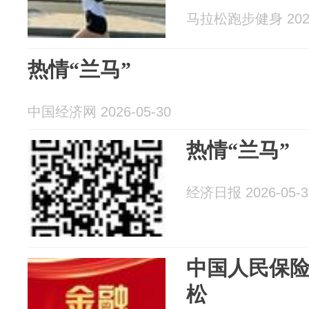
马拉松跑步健身 2026
热情“兰马”
中国经济网 2026-05-30
热情“兰马”
经济日报 2026-05-3
中国人民保险
松