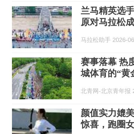
兰马精英选
原对马拉松
马拉松助手 2026-06
赛事落幕 热
城体育的“黄
北青网-北京青年报 20
颜值实力媲
惊喜，跑圈