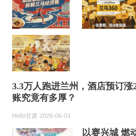
3.3万人跑进兰州，酒店预订涨
账究竟有多厚？
Hello甘肃 2026-06-03
以赛兴城 燃