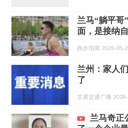
兰马“躺平哥
面，是接纳
跑步指南 2026-05-2
兰州：家人
了
甘肃交通广播 2026-0
兰马奇正