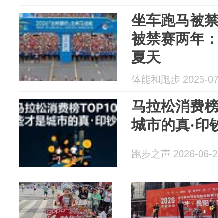
坐车跑马被禁
被禁赛两年：
夏天
体能和跑步 2026-07
马拉松消费榜
城市的真·印
跑步之声 2026-06-2