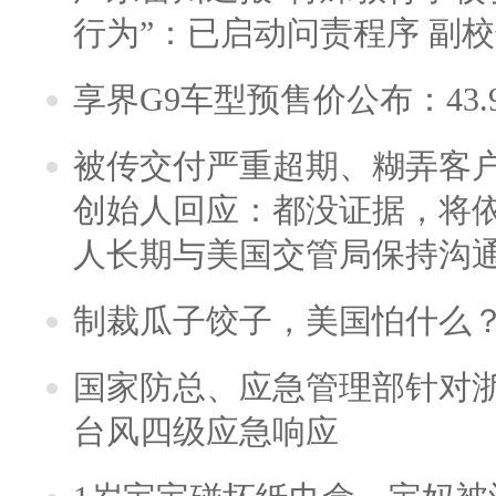
行为”：已启动问责程序 副
享界G9车型预售价公布：43.
被传交付严重超期、糊弄客
创始人回应：都没证据，将依
人长期与美国交管局保持沟通
制裁瓜子饺子，美国怕什么
国家防总、应急管理部针对
台风四级应急响应