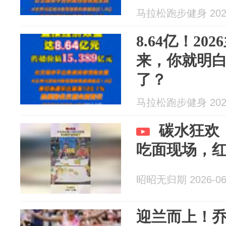
马拉松跑步健身 2026
8.64亿！20
来，你就明
了？
马拉松跑步健身 2026
碳水狂欢
吃面现场，
昭昭无归期 2026-06
迎兰而上！乔丹