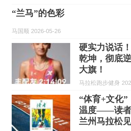
“兰马”的色彩
马国顺 2026-05-26
硬实力说话
乾坤，彻底
大旗！
马拉松跑步健身 2026
“体育+文化
温度​——读者
兰州马拉松