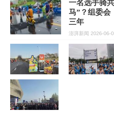
一名选手骑共
马”？组委会
三年
澎湃新闻 2026-06-0