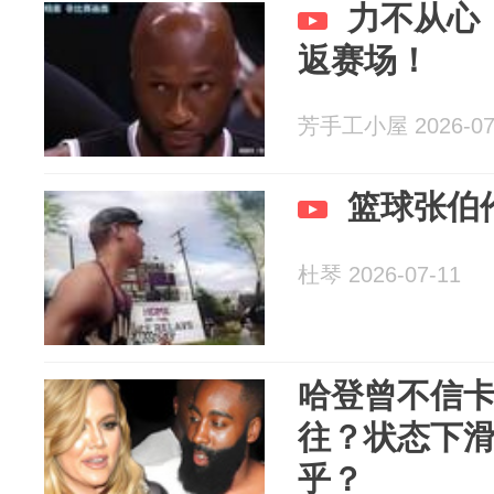
力不从心
返赛场！
芳手工小屋 2026-07
篮球张伯伦
杜琴 2026-07-11
哈登曾不信
往？状态下
乎？