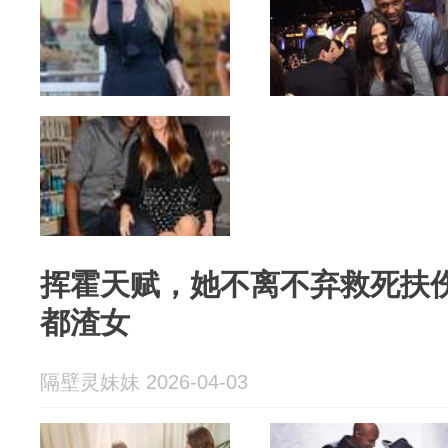
挥霍天赋，她不离不弃救死扶
都渣女
隔壁灵妹妹 2026-04-03