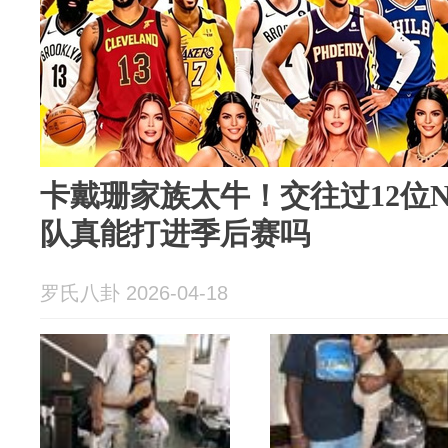
卡戴珊家族太牛！交往过12位
队真能打进季后赛吗
罗氏八卦 2026-04-18