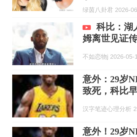
绿茵八卦君 2026-06
科比：湖
姆离世见证
不如恋物j 2026-05-
意外：29岁
致死，科比
汉字笔迹心理分析 202
意外！29岁