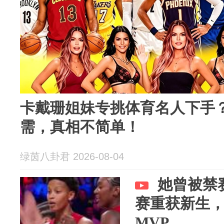
卡戴珊姐妹专挑体育名人下手
需，真相不简单！
绿茵八卦君 2026-08-04
她曾被禁
赛重获新生
MVP