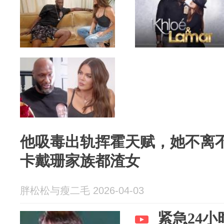
他吸毒出轨挥霍天赋，她不离
卡戴珊家族都渣女
胖松松与瘦二毛 2026-04-03
紧急24