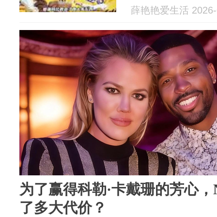
薛艳艳爱生活 2026-0
为了赢得科勒·卡戴珊的芳心，
了多大代价？