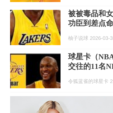
被被毒品和
功臣到差点命丧
柚子说球 2026-03-3
球星卡（NB
交往的11名
令狐蓝雀的球星卡 202