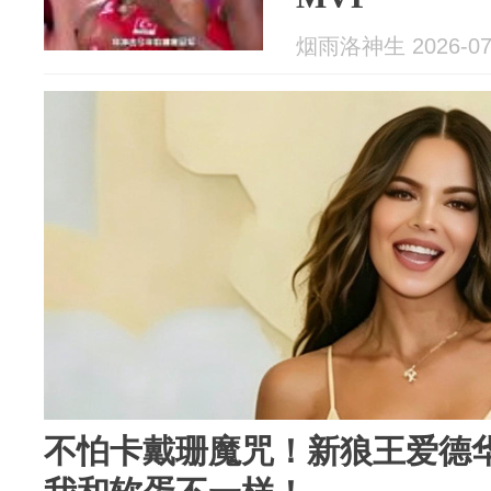
烟雨洛神生 2026-07
不怕卡戴珊魔咒！新狼王爱德