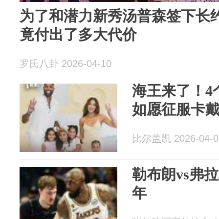
为了和潜力新秀汤普森签下长约
竟付出了多大代价
罗氏八卦 2026-04-10
海王来了！4
如愿征服卡
比尔盖凯 2026-04-0
勒布朗vs弗
年