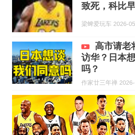
致死，科比
梁蜱爱玩车 2026-05
高市请老
访华？日本
吗？
作家廿三年禅 2026-0