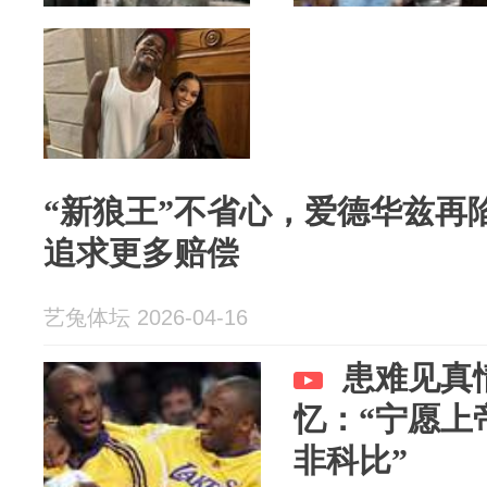
“新狼王”不省心，爱德华兹再
追求更多赔偿
艺兔体坛 2026-04-16
患难见真
忆：“宁愿上
非科比”