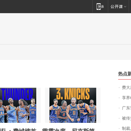
热点
费大厨
享界
广东雷州
被传交付严重超
制裁