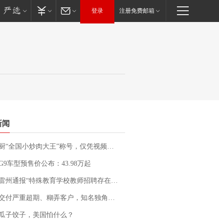
登录
注册免费邮箱
新闻
“全国小炒肉大王”称号，仅凭视频评出？中国烹饪协会回应
G9车型预售价公布：43.98万起
通报“特殊教育学校教师招聘存在违规行为”：已启动问责程序 副校长被停职
期、糊弄客户，知名独角兽车企创始人回应：都没证据，将依法采取措施，“本人长期与美国交管局保持沟通，对方表示肯定”
瓜子饺子，美国怕什么？