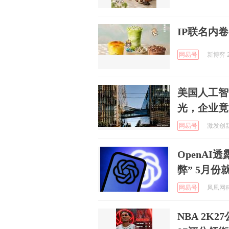
IP联名内
网易号
新博弈 2
美国人工智
光，企业竟
网易号
激发创新思
OpenA
弊” 5月份
网易号
凤凰网科技
NBA 2