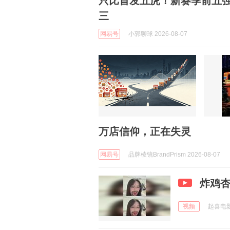
只比首发五虎！新赛季前五
三
网易号
小郭聊球 2026-08-07
万店信仰，正在失灵
网易号
品牌棱镜BrandPrism 2026-08-07
炸鸡
视频
起喜电影 