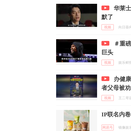
华莱士
默了
视频
向日葵向阳
＃重磅
巨头
视频
娱乐鲜报二
办健
者父母被劝
视频
王二哥说 
IP联名内
网易号
镜像娱乐 