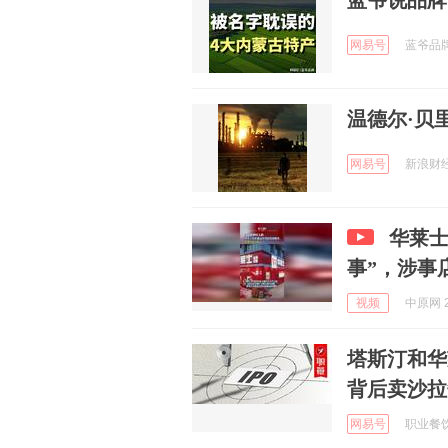
蓝爷说品牌
网易号
蓝爷品牌 
温德尔·贝
网易号
新浪财经 
华莱士
事”，涉事
视频
中原网 2
塔斯汀和华
背后卖沙拉
网易号
职业餐饮网