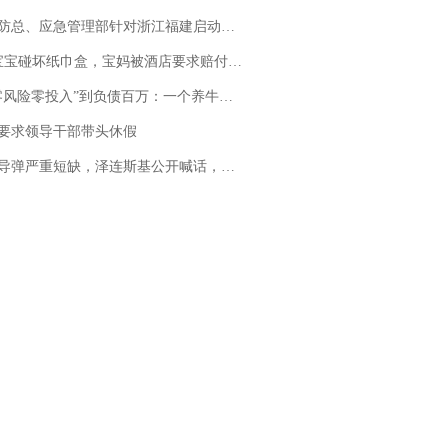
总、应急管理部针对浙江福建启动防汛防台风四级应急响应
坏纸巾盒，宝妈被酒店要求赔付924元！三亚一酒店回复：骨瓷定制！网友一查价格，吵翻了
险零投入”到负债百万：一个养牛项目崩盘后，谁该为农户的贷款买单丨红星调查
要求领导干部带头休假
弹严重短缺，泽连斯基公开喊话，乌克兰失去导弹拦截能力？