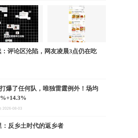
：评论区沦陷，网友凌晨3点仍在吃
打爆了任何队，唯独雷霆例外！场均
3%+14.3%
2026-08-03
里：反乡土时代的返乡者