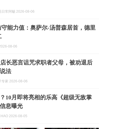
常阿蜴 2026-08-06
线防守能力值：奥萨尔-汤普森居首，德里
二
026-08-06
士店长恶言诅咒求职者父母，被劝退后
说法
家 2026-08-06
？10月即将亮相的乐高《超级无敌掌
信息曝光
AO 2026-08-05