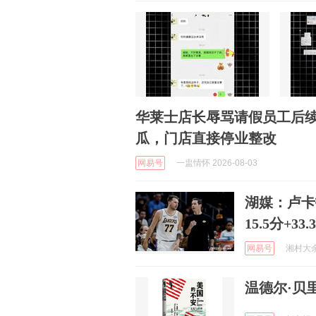
华莱士店长辱骂请假员工后续
瓜，门店直接停业整改
网易号
一盅情怀 2026-08-03
湖媒：卢卡
15.5分+33.
网易号
湘村大余 
温德尔·贝