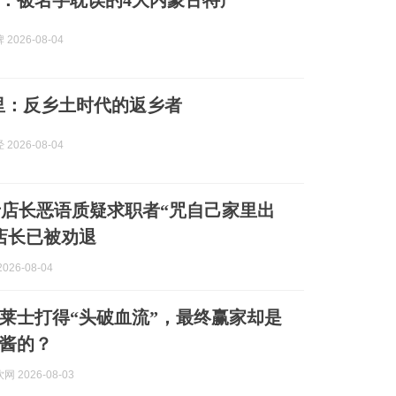
：被名字耽误的4大内蒙古特产
2026-08-04
里：反乡土时代的返乡者
2026-08-04
店长恶语质疑求职者“咒自己家里出
店长已被劝退
026-08-04
莱士打得“头破血流”，最终赢家却是
酱的？
 2026-08-03