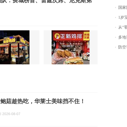
强队：费城榜首、雷霆次席、尼克斯第
国家防
1岁宝宝碰
从“零风
多地
防空导
杏鲍菇趁热吃，华莱士美味挡不住！
2026-08-07