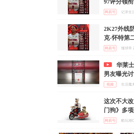
97评分领衔
网易号
记录生活日
2K27外
克-怀特第
网易号
懂球帝 2
华莱
男友曝光讨
视频
生活魔术专
这次不大改
门狗》多项
网易号
酷玩潮CH