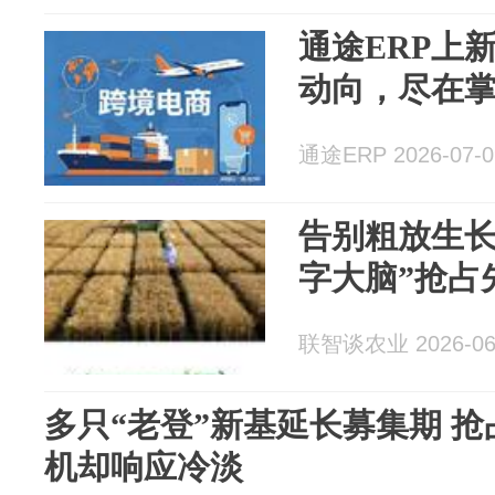
通途ERP上
动向，尽在
通途ERP 2026-07-0
告别粗放生长
字大脑”抢占
联智谈农业 2026-06
多只“老登”新基延长募集期 
机却响应冷淡