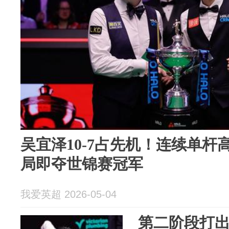
吴宜泽10-7占先机！连续单杆
局即夺世锦赛冠军
我爱英超 2026-05-04
第二阶段打出