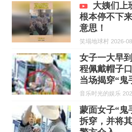
大姨们上
根本停不下
意思！
笑塌地球村 2026-08
女子一大早
程佩戴帽子
当场揭穿“鬼
音乐时光的娱乐 2026
蒙面女子“鬼
拆穿，并将