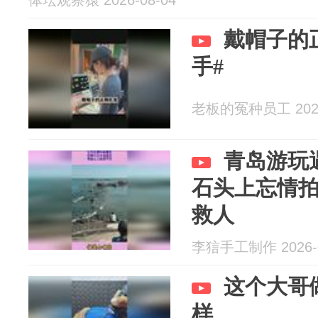
体坛观察猿 2026-08-04
戴帽子的
手#
老板的冤种员工 2026
青岛游玩
石头上忘情
救人
李狺手工制作 2026-0
这个大哥
样