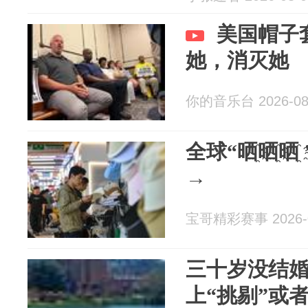
美国帽子
她，消灭她
你的音乐台 2026-08
全球“晒҈晒҈
→
宝哥精彩赛事 2026-0
三十岁没结婚
上“挑剔”或