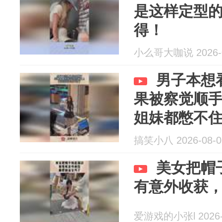
是这样定型
得！
小么哥大咖说 2026-0
男子本想
果被察觉顺
姐妹都憋不
搞笑小八 2026-08-0
美女把帽
有意外收获
爱游戏的小张l 2026-