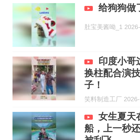
给狗狗做
肚宝美酱呦_1 2026-
印度小哥
换柱配合演
子！
笑料制造工厂 2026-0
女生夏天
船，上一秒