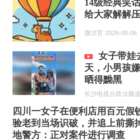
14级经典笑
给大家解解
微法官 2026-08-06
女子带娃
天，小男孩
晒得黝黑
长沙电视台政法频道 20
四川一女子在便利店用百元假
验老到当场识破，并追上前撕
地警方：正对案件进行调查