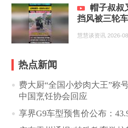
帽子叔叔
挡风被三轮
慧慧谈资讯 2026-08
热点新闻
费大厨“全国小炒肉大王”称
中国烹饪协会回应
享界G9车型预售价公布：43.