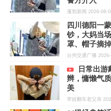
警方介入
蓬勃新闻 2026-08-0
四川德阳一蒙
钞，大妈当
罩、帽子摘
台州交通广播 2026-0
日常出游
辫，慵懒气
美
带娃翻车老父亲 2026