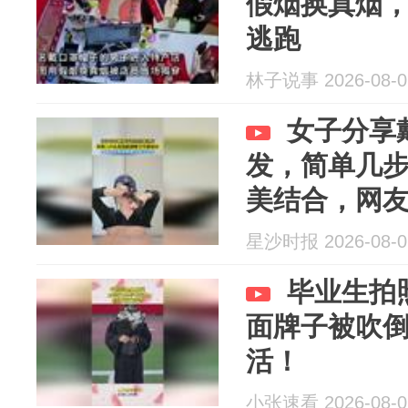
假烟换真烟
逃跑
林子说事 2026-08-0
女子分享
发，简单几
美结合，网
怎么办
星沙时报 2026-08-0
毕业生拍
面牌子被吹
活！
小张速看 2026-08-0