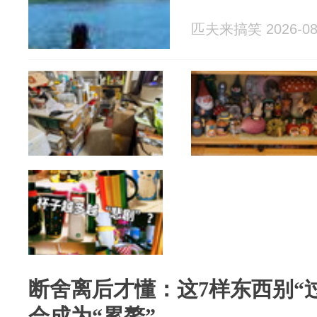
匹夫来搞笑 2026-08
断舍离后才懂：这7样东西别“
会成为“累赘”