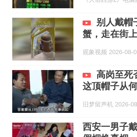
别人戴帽
蟹，走在街
观象视频 2026-08-0
高岗至死
这顶帽子从
旧梦留声机 2026-08
西安一男子