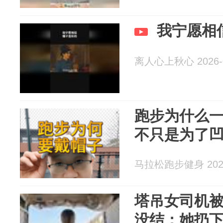
我宁愿相
离人心上秋心 2026-0
跑步为什么
不只是为了
马拉松跑步健身 2026
塔吊女司机被
没结：她扔