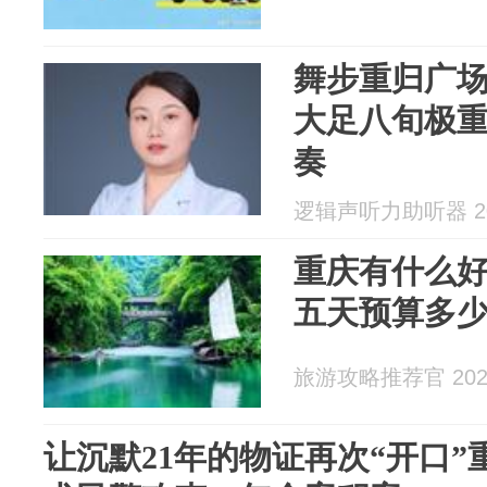
舞步重归广
大足八旬极
奏
逻辑声听力助听器 202
重庆有什么好
五天预算多
旅游攻略推荐官 2026
让沉默21年的物证再次“开口