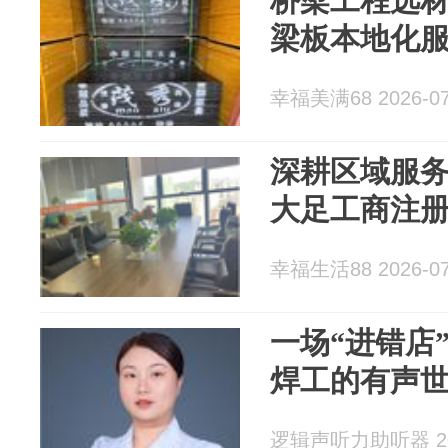
桥梁工程选
梁板本地化
幸福美满68 2026-07
深耕区域服
大足工商注
幸福生活88 2026-07
一场“进错店
焊工的有声世
逻辑声听力助听器 202