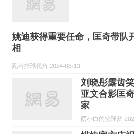
姚迪获得重要任命，匡奇带队
相
跑者排球视角 2024-08-13
刘晓彤露齿
亚文合影匡奇
家
颜小白的篮球梦 2024