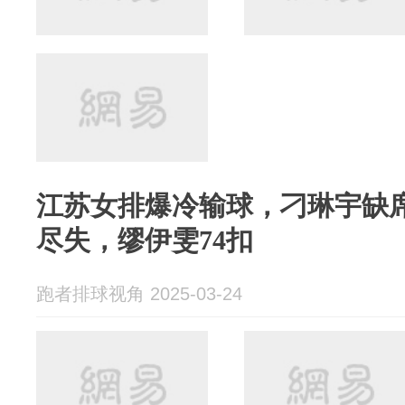
江苏女排爆冷输球，刁琳宇缺
尽失，缪伊雯74扣
跑者排球视角 2025-03-24