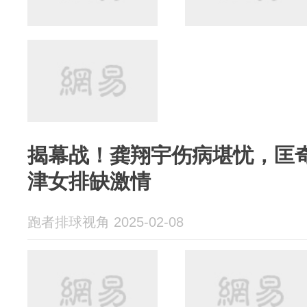
揭幕战！龚翔宇伤病堪忧，匡
津女排缺激情
跑者排球视角 2025-02-08