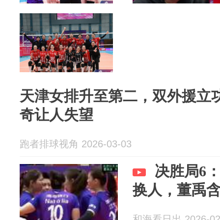
天津女排升至第二，双外援立
奇让人失望
跑者排球视角 2026-03-03
决胜局6
换人，董禹
和海看日出 2026-02