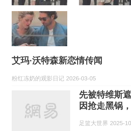
艾玛·沃特森新恋情传闻
粉红冻奶的观影日记 2026-03-05
先被特维斯
因抢走黑锅
足篮大世界 2025-10