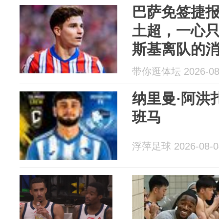
巴萨免签捷
土超，一心
斯基离队的
锋线补强成
带你逛体坛 2026-08
的话题
纳里曼·阿洪
班马
浮萍足球 2026-08-0