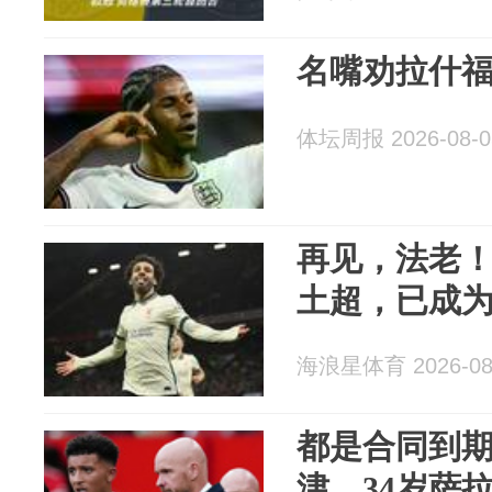
名嘴劝拉什
体坛周报 2026-08-0
再见，法老
土超，已成
海浪星体育 2026-08
都是合同到期
津，34岁萨拉