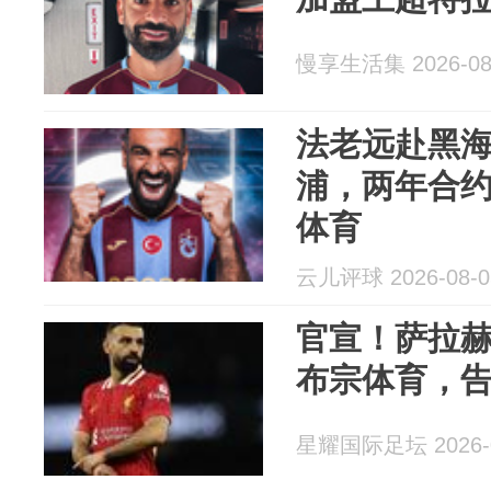
慢享生活集 2026-08
法老远赴黑
浦，两年合
体育
云儿评球 2026-08-0
官宣！萨拉
布宗体育，
星耀国际足坛 2026-0