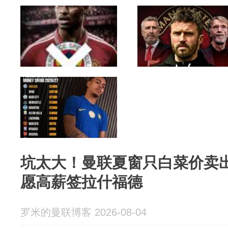
坑太大！曼联夏窗只白菜价卖
愿高薪签拉什福德
罗米的曼联博客 2026-08-04