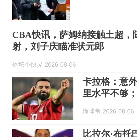
CBA快讯，萨姆纳接触土超，
射，刘子庆瞄准状元郎
体坛小快灵 2026-08-06
卡拉格：意
里水平不够
懂球帝 2026-08-06
比拉尔·布托