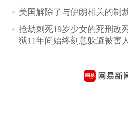
美国解除了与伊朗相关的制
抢劫刺死19岁少女的死刑改
狱11年间始终刻意躲避被害