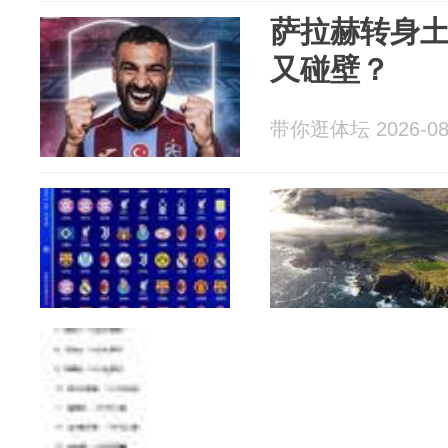
萨拉赫转身
又碰壁？
带你逛体坛 2026-08