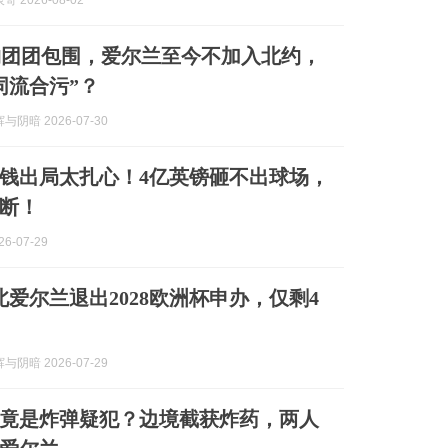
 2026-08-02
约团团包围，爱尔兰至今不加入北约，
同流合污”？
阴暗 2026-07-30
钱出局太扎心！4亿英镑砸不出球场，
断！
6-07-29
北爱尔兰退出2028欧洲杯申办，仅剩4
阴暗 2026-07-29
竟是炸弹疑犯？边境截获炸药，两人