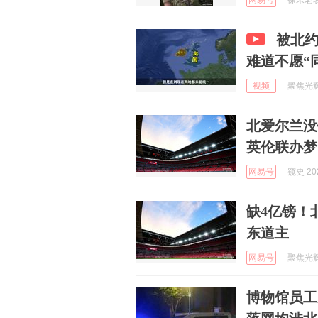
网易号
徐罘老表哥
被北
难道不愿“
视频
聚焦光辉与
北爱尔兰没
英伦联办梦
网易号
窥史 202
缺4亿镑！
东道主
网易号
聚焦光辉与
博物馆员工