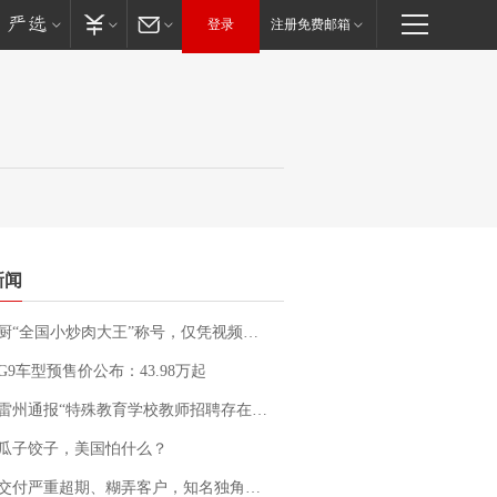
登录
注册免费邮箱
新闻
“全国小炒肉大王”称号，仅凭视频评出？中国烹饪协会回应
G9车型预售价公布：43.98万起
通报“特殊教育学校教师招聘存在违规行为”：已启动问责程序 副校长被停职
瓜子饺子，美国怕什么？
期、糊弄客户，知名独角兽车企创始人回应：都没证据，将依法采取措施，“本人长期与美国交管局保持沟通，对方表示肯定”