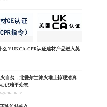
什么？UKCA-CPR认证建材产品进入英
玩火自焚，北爱尔兰篝火堆上惊现清真
动仍难平众怒
a 2026-07-12
还能维持多久