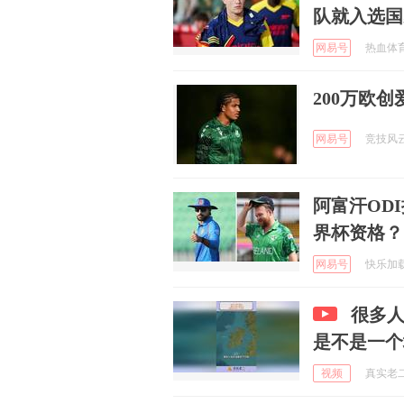
队就入选国
网易号
热血体育社
200万欧
网易号
竞技风云录
阿富汗OD
界杯资格？
网易号
快乐加载中
很多人搞不清楚
是不是一个
视频
真实老二 