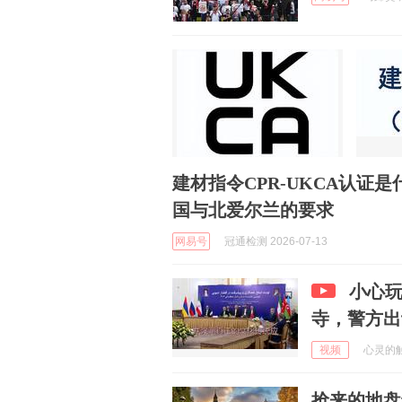
建材指令CPR-UKCA认证是
国与北爱尔兰的要求
网易号
冠通检测 2026-07-13
小心
寺，警方出
视频
心灵的触动
抢来的地盘