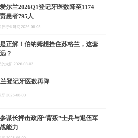
尔兰2026Q1登记牙医数降至1174
责患者795人
腔行业研究 2026-08-03
是正解！伯纳姆想拴住苏格兰，这套
远？
太阳 2026-08-03
尔兰登记牙医数再降
 2026-08-03
参谋长抨击政府“背叛”士兵与退伍军
战能力