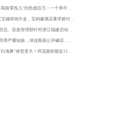
险零投入”到负债百万：一个养牛项目崩盘后，谁该为农户的贷款买单丨红星调查
坏纸巾盒，宝妈被酒店要求赔付924元！三亚一酒店回复：骨瓷定制！网友一查价格，吵翻了
总、应急管理部针对浙江福建启动防汛防台风四级应急响应
弹严重短缺，泽连斯基公开喊话，乌克兰失去导弹拦截能力？
白海豚”体型变大！环流面积接近13个浙江那么大