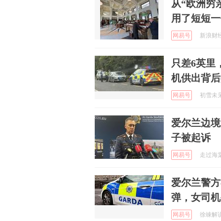
从“欧洲穷
用了短短一
网易号
新浪财经 
只差6英里
机供出背后
网易号
初雪未见 
爱尔兰边境
子被起诉
网易号
走过海棠 
爱尔兰警方
弹，女司机
网易号
徐竦解说 