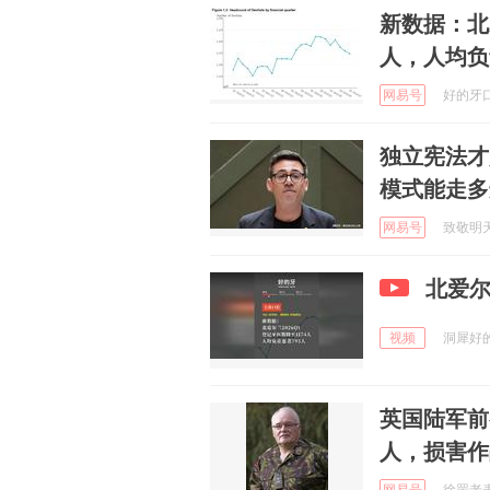
新数据：北爱
人，人均负
网易号
好的牙口
独立宪法才
模式能走多
网易号
致敬明天的
北爱
视频
洞犀好的牙
英国陆军前
人，损害作