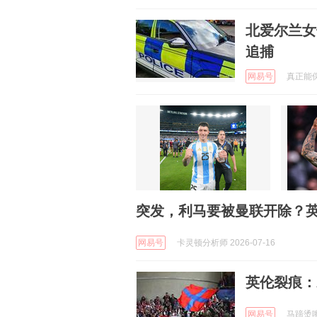
北爱尔兰女
追捕
网易号
真正能保护
突发，利马要被曼联开除？
网易号
卡灵顿分析师 2026-07-16
英伦裂痕：
网易号
马蹄烫嘴说