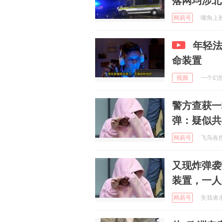
落网均涉北
网易号
嘴角上翘 
年轻
命装置
视频
一个幻想者
警方查获一
弹：疑似共
网易号
飞鸟各投林
又现炸弹袭
装置，一人
网易号
失我者永失