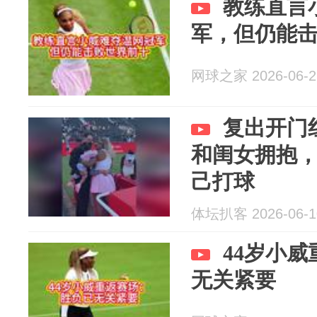
教练直言
军，但仍能
网球之家 2026-06-2
复出开门
和闺女拥抱
己打球
体坛扒客 2026-06-1
44岁小
无关紧要