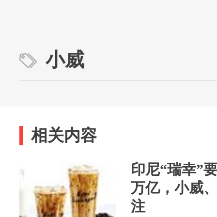
小威
相关内容
印尼“瑞幸”要I
万亿，小威、J
注