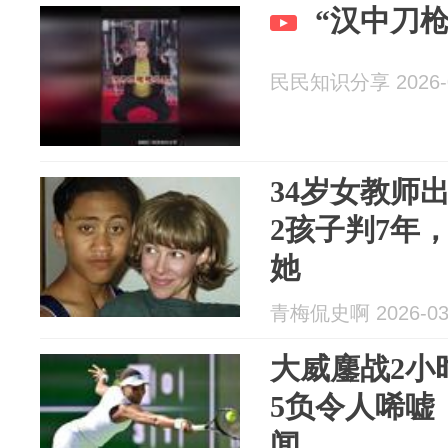
“汉中刀枪
民民知识分享 2026-0
34岁女教师
2孩子判7年
她
青梅侃史啊 2026-03
大威鏖战2小
5负令人唏嘘
闻