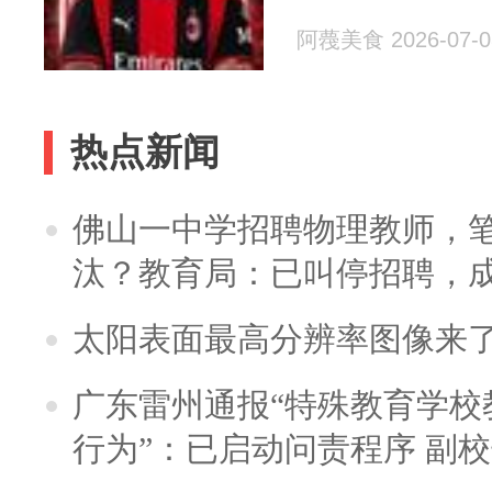
阿薎美食 2026-07-0
热点新闻
佛山一中学招聘物理教师，笔
汰？教育局：已叫停招聘，
太阳表面最高分辨率图像来
广东雷州通报“特殊教育学校
行为”：已启动问责程序 副