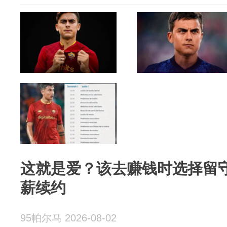
这就是爱？该去赚钱时选择留
薪续约
95帕尔马 2026-08-02