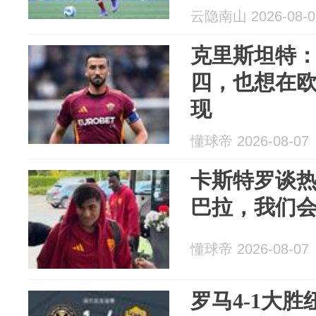
云隐南山 2026-08-0
克里斯坦特
四，也想在
现
懂球帝 2026-08-07
卡斯特罗谈
巴拉，我们
懂球帝 2026-08-07
罗马4-1大