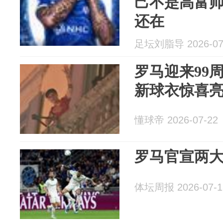
己不是高富
还在
足坛刘脂导 2026-07
罗马迎来99
新球衣惊喜
懂球帝 2026-07-22
罗马官宣两
体坛周报 2026-07-1