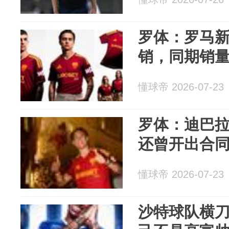
罗体：罗马
销，同期销量
懂球帝 2026-07-23
罗体：迪巴
还曾开出合
懂球帝 2026-07-23
沙特球队横