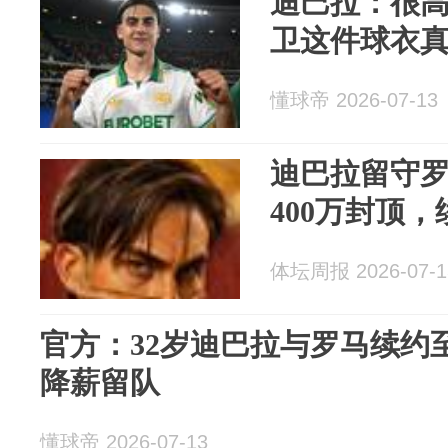
迪巴拉：很
卫这件球衣
懂球帝 2026-07-13
迪巴拉留守
400万封顶，
体坛周报 2026-07-1
官方：32岁迪巴拉与罗马续约至
降薪留队
懂球帝 2026-07-13