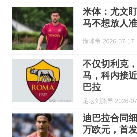
米体：尤文
马不想放人
懂球帝 2026-07-17
不仅切利克
马，科内接
巴拉
足坛刘脂导 2026-07
迪巴拉合同细
万欧元，首发