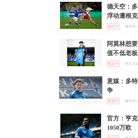
德天空：多
浮动遭根克
网易号
懂球帝 2
阿莫林想要
值不低老板
网易号
里芃芃体育
意媒：多特
争
网易号
懂球帝 2
官方：亨克
1050万欧