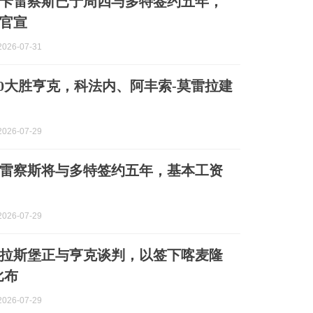
卡雷察斯已于周四与多特签约五年，
官宣
026-07-31
-0大胜亨克，科法内、阿丰索-莫雷拉建
026-07-29
雷察斯将与多特签约五年，基本工资
026-07-29
拉斯堡正与亨克谈判，以签下喀麦隆
比布
026-07-29