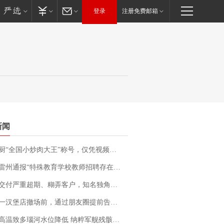
登录
注册免费邮箱
新闻
“全国小炒肉大王”称号，仅凭视频评出？中国烹饪协会回应
通报“特殊教育学校教师招聘存在违规行为”：已启动问责程序 副校长被停职
期、糊弄客户，知名独角兽车企创始人回应：都没证据，将依法采取措施，“本人长期与美国交管局保持沟通，对方表示肯定”
撤场前，通过朋友圈提前告知逐一退费，有顾客仅剩1元也全被退回，分文不少；顾客：言而有信，让人感动
高温致多瑙河水位降低 纳粹军舰残骸重见天日