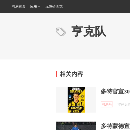
网易首页
应用
无障碍浏览
亨克队
相关内容
多特官宣3
网易号
浮萍足球 
多特蒙德宣