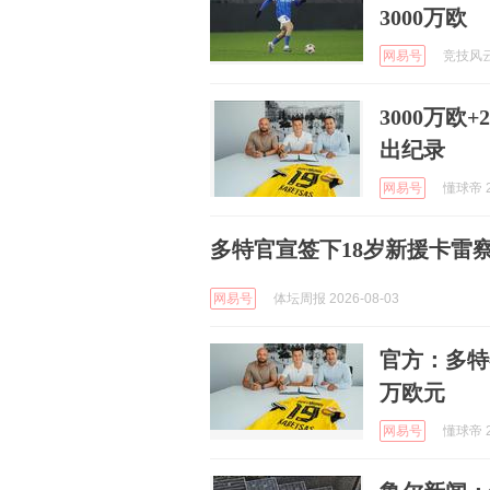
3000万欧
网易号
竞技风云录
3000万
出纪录
网易号
懂球帝 2
多特官宣签下18岁新援卡雷
网易号
体坛周报 2026-08-03
官方：多特
万欧元
网易号
懂球帝 2