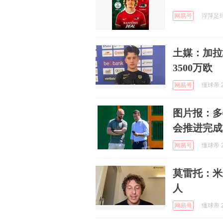
网易号
浮萍足球 
土媒：加拉
3500万欧
网易号
懂球帝 2
图片报：多
会推进完成
网易号
懂球帝 2
莫雷托：米
人
网易号
懂球帝 2