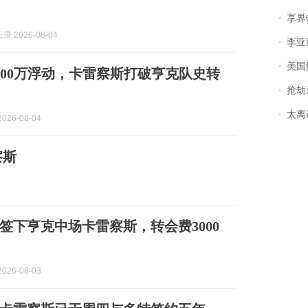
享界
 2026-08-04
李亚鹏含泪感谢“
美国
欧+200万浮动，卡雷察斯打破亨克队史转
抢劫刺死
太离谱！
026-08-04
察斯
签下亨克中场卡雷察斯，转会费3000
026-08-03