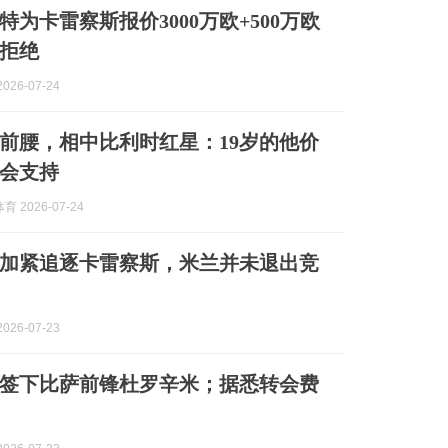
特为卡雷察斯报价3000万欧+500万欧
拒绝
026-07-24
前腰，相中比利时红星：19岁的他价
会支持
 2026-07-24
加紧追逐卡雷察斯，米兰并未退出竞
026-07-23
签下比萨前锋杜罗辛米；据悉转会费