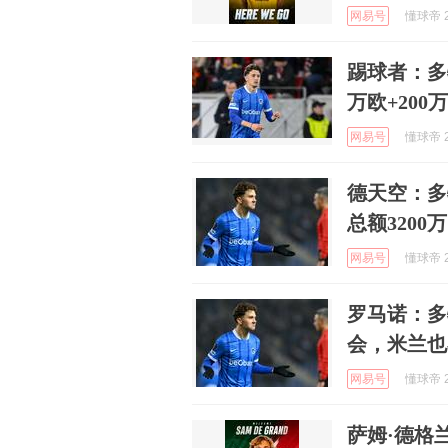
网易号
懂球帝 2
踢球者：多
万欧+200
网易号
懂球帝 2
德天空：多
总额3200
网易号
懂球帝 2
罗马诺：多
会，米兰也
网易号
懂球帝 2
萨姆·德格