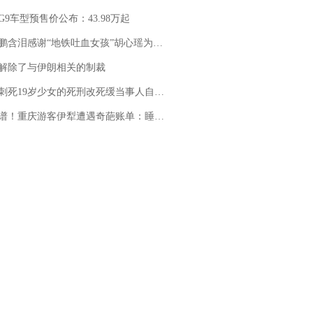
G9车型预售价公布：43.98万起
地铁吐血女孩”胡心瑶为嫣然天使捐99999元：这份捐赠太沉重，尊重其捐赠意愿，个人向胡心瑶和她的病友之家各捐赠99999元
解除了与伊朗相关的制裁
19岁少女的死刑改死缓当事人自述：出狱11年间始终刻意躲避被害人家属
重庆游客伊犁遭遇奇葩账单：睡自己车里，被酒店收了150元“住宿费”