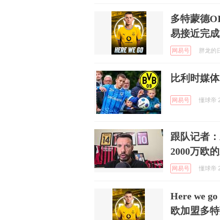
多特蒙德O
易接近完成
网易号
胖龙的日常
比利时媒体
网易号
懂球帝 2
跟队记者：
2000万欧
网易号
懂球帝 2
Here w
欧加盟多特