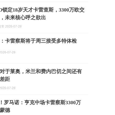
D锁定18岁天才卡雷查斯，3300万欧交
，未来核心呼之欲出
 2026-07-28
：卡雷察斯将于周三接受多特体检
026-07-28
对于莱奥，米兰和费内巴切之间还有
的差距
026-07-28
e go！罗马诺：亨克中场卡雷察斯3300万
蒙德