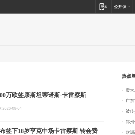
热点
费大厨
000万欧签康斯坦蒂诺斯·卡雷察斯
广东雷州
2026-08-04
被传交付严重超
郑州一汉堡店
布签下18岁亨克中场卡雷察斯 转会费
欧洲