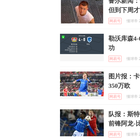
鲁尔新闻：
但到下周才
网易号
懂球帝 2
勒沃库森4
功
网易号
懂球帝 2
图片报：卡
350万欧
网易号
懂球帝 2
队报：斯特
前锋阿龙-
网易号
懂球帝 2