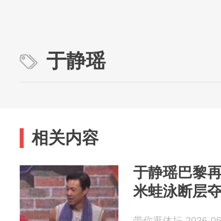
于静瑶
相关内容
于静瑶巴黎再
米蛙泳断层
带你逛体坛 2026-06