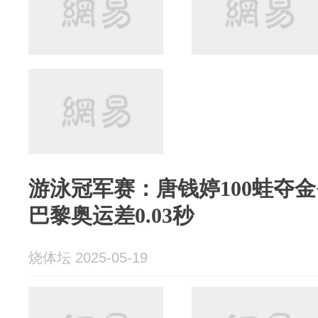
游泳冠军赛：唐钱婷100蛙夺
巴黎奥运差0.03秒
烧体坛 2025-05-19