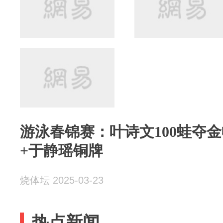
游泳春锦赛：叶诗文100蛙夺
+于静瑶铜牌
烧体坛 2025-03-23
热点新闻