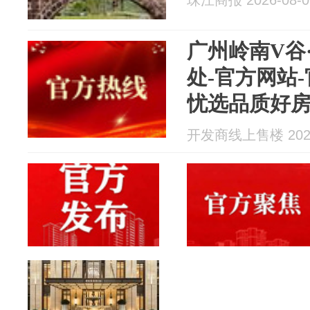
珠江商报 2026-08-0
广州岭南V谷
处-官方网站
忧选品质好房
开发商线上售楼 2026