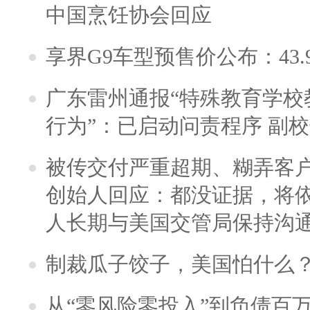
中国烹饪协会回应
享界G9车型预售价公布：43.
广东雷州通报“特殊教育学校
行为”：已启动问责程序 副
被传交付严重超期、糊弄客
创始人回应：都没证据，将依
人长期与美国交管局保持沟通
制裁瓜子饺子，美国怕什么
从“零风险零投入”到负债百