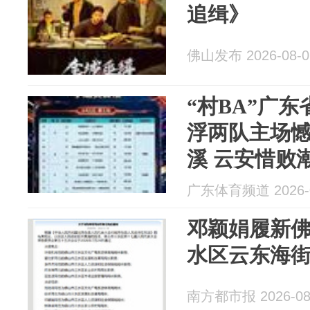
追缉》
佛山发布 2026-08-0
“村BA”广
浮两队主场憾
溪 云安惜败
广东体育频道 2026-0
邓颖娟履新
水区云东海
南方都市报 2026-08