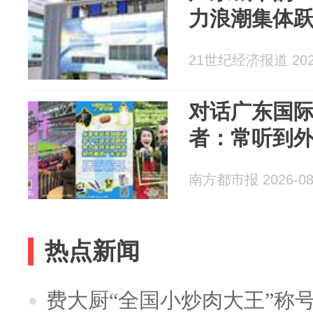
力浪潮集体
21世纪经济报道 2026
对话广东国
者：常听到外
南方都市报 2026-08
热点新闻
费大厨“全国小炒肉大王”称