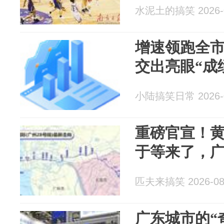
水泥土的搞笑 2026-0
增速领跑全
交出亮眼“成
小陆搞笑日常 2026-0
重磅官宣！
于等来了，广
匹夫来搞笑 2026-08
广东城市的“