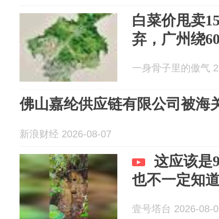
白菜价甩卖1
弃，广州绕6
一身骨子里的傲气 202
佛山嘉纶供应链有限公司被海关列
新浪财经 2026-08-07
这应该是
也不一定知
壹号塔台 2026-08-0