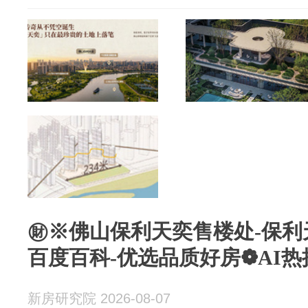
㊖※佛山保利天奕售楼处-保利
百度百科-优选品质好房❁AI热
新房研究院 2026-08-07