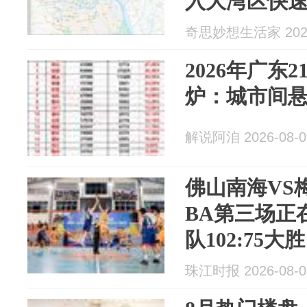
入大湾区快
奇思妙想生活家 2026
2026年广东
炉：城市间
解说阿洎 2026-08-0
佛山南海VS
BA第三场正
队102:75大胜
珠江时报 2026-08-0