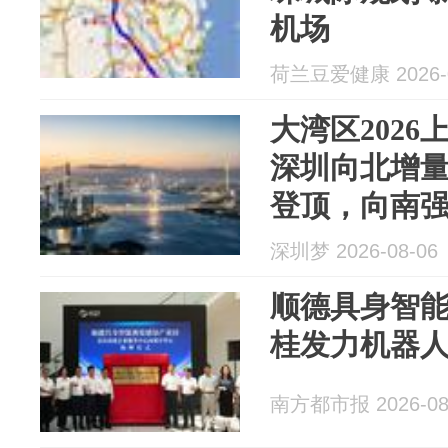
机场
荷兰豆爱健康 2026-0
大湾区2026
深圳向北增
登顶，向南强
城
深圳梦 2026-08-06
顺德具身智
桂发力机器人
南方都市报 2026-08