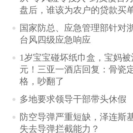
盘后，谁该为农户的贷款买
国家防总、应急管理部针对
台风四级应急响应
1岁宝宝碰坏纸巾盒，宝妈被酒
元！三亚一酒店回复：骨瓷
格，吵翻了
多地要求领导干部带头休假
防空导弹严重短缺，泽连斯
失去导弹拦截能力？