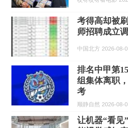
考得高却被
师招聘成立
中国北方 2026-08-0
排名中甲第1
组集体离职
考
顺静自然 2026-08-0
让机器“看见