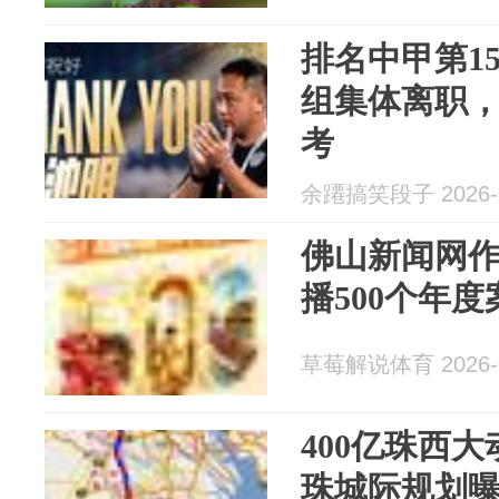
排名中甲第1
组集体离职
考
余蹮搞笑段子 2026-0
佛山新闻网
播500个年度
草莓解说体育 2026-0
400亿珠西
珠城际规划