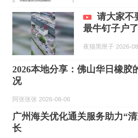
请大家不
最牛钉子户
夜猫黑匣子 2026-08
2026本地分享：佛山华日橡
况
阿张张张 2026-08-06
广州海关优化通关服务助力“清
长