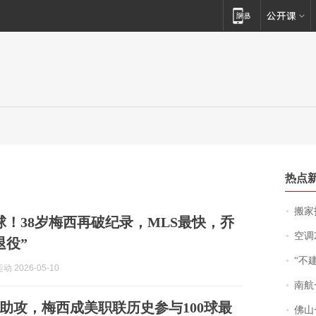
热点
搬家报
0球！38岁梅西再破纪录，MLS最快，乔
空调
退役”
“不
 2026-05-10
南航一航班疑向乘
41助攻，梅西成美职联历史参与100球最
佛山一中学