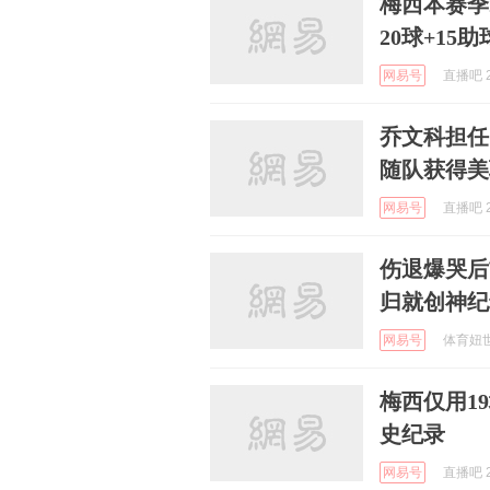
梅西本赛季
20球+15
网易号
直播吧 2
乔文科担任
随队获得美
网易号
直播吧 2
伤退爆哭后
归就创神纪
网易号
体育妞世界
梅西仅用1
史纪录
网易号
直播吧 2