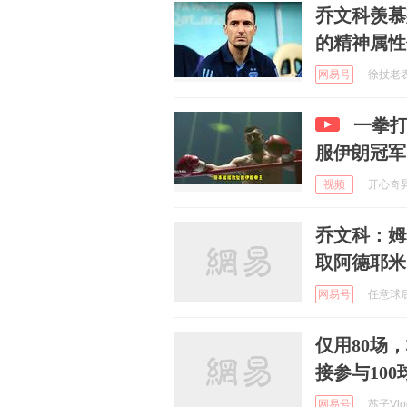
乔文科羡慕
的精神属性
网易号
徐扙老表哥
一拳
服伊朗冠军
视频
开心奇异果
乔文科：姆
取阿德耶米
网易号
任意球后 
仅用80场
接参与100
网易号
苏子Vlog