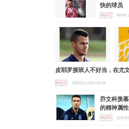
快的球员
网易号
懂球帝 2
皮耶罗接班人不好当，在尤文
网易号
95帕尔马 2026-05-06
乔文科羡慕
的精神属性
网易号
任意球后 