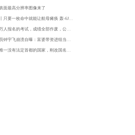
表面最高分辨率图像来了
只要一枚命中就能让航母瘫痪 轰-6J实力有多强？
万人报名的考试，成绩全部作废，公平么？
崩溃自曝：富婆带资进组当女主角，50多集短剧强加60余场吻戏......不敢得罪只能强忍
法定首都的国家，刚改国名，总统就邀请中国大使骑行绕了几乎整个国境线一圈，还曾两次到中国寻根