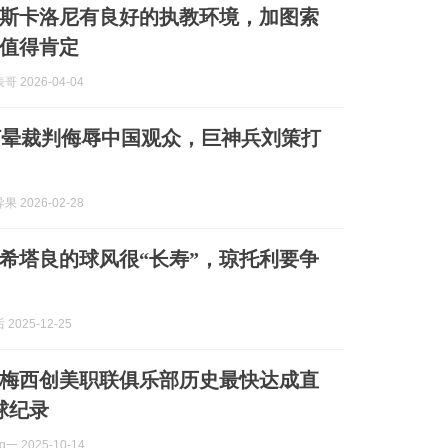
斯卡洛尼有良好的执教环境，加图索
值得肯定
 2026-04-04
打晕裁判侮辱中国观众，巨神兵刘策打
 2026-02-28
希塔良的球风很“长寿”，琼托利要争
2025-12-25
，梅西创美职联俱乐部历史最快达成直
球纪录
一 2025-10-14