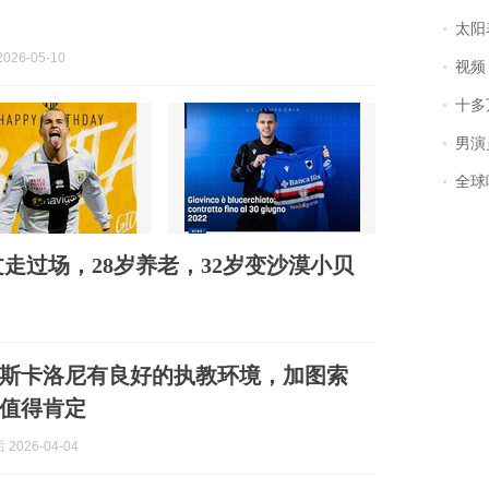
太阳
026-05-10
视频丨
十多
男演员钟宇飞
全球唯一没有
走过场，28岁养老，32岁变沙漠小贝
斯卡洛尼有良好的执教环境，加图索
值得肯定
2026-04-04