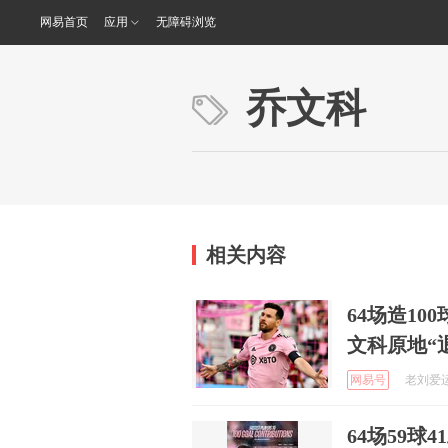
网易首页
应用
无障碍浏览
乔文科
相关内容
64场造10
文科原地“
网易号
老刘爱运动
64场59球