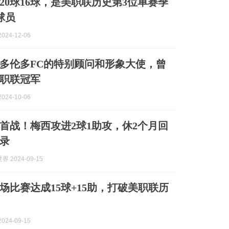
20球16球，是美职联历史第3位单赛季
助球员
024-12-06
多伦多FC的特别顾问和形象大使，曾
职联冠军
024-10-06
首战！梅西攻进2球1助攻，休2个月回
录
 2024-09-15
9场比赛达成15球+15助，打破美职联历
024-09-15