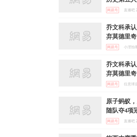
网易号
直播吧 2
乔文科承认
弃莫德里奇
网易号
小潌拍客在
乔文科承认
弃莫德里奇
网易号
任意球后 
原子蚂蚁，
随队夺4项
网易号
直播吧 2