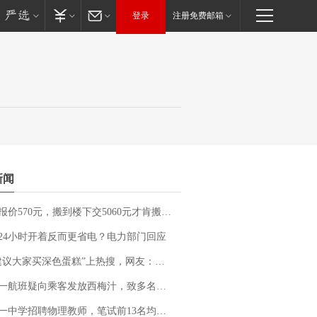
登录
注册免费邮箱
新闻
价570元，搬到楼下交5060元才肯搬上楼！女子傻眼了……
24小时开着反而更省电？电力部门回应
建议大家买深色蛋糕”上热搜，网友：天塌了！
客发放西梅汁，致多名乘客在飞行途中排队上厕所！乘客：机上100多人只有2个厕所；客服回应：并非每架飞机都会发放西梅汁
招聘物理教师，笔试前13名均遭淘汰？教育局：已叫停招聘，成立调查组全面核查