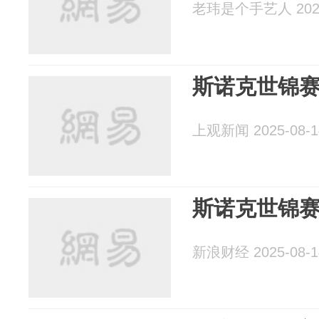
老玮是个手艺人 2025
斯诺克世锦
上观新闻 2025-08-1
斯诺克世锦
新浪财经 2025-08-1