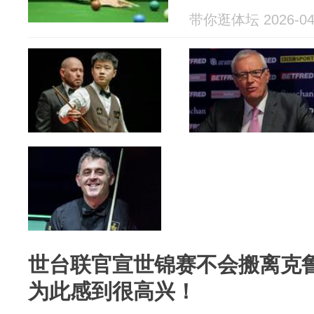
带你逛体坛 2026-04
世台联官宣世锦赛不会搬离克
为此感到很高兴！