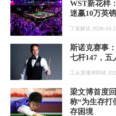
WST新花样
迷赢10万英
丁蓳解说 2026-04-1
斯诺克赛事
七杆147，
工从昊懂球阿靖 2026
梁文博首度
称“为生存打
存困境