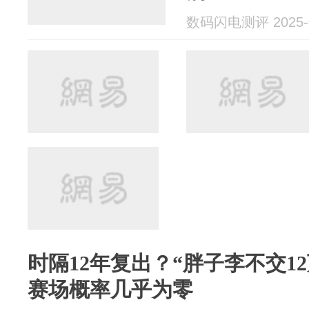
数码闪电测评 2025-0
时隔12年复出？“胖子李不交1
赛场概率几乎为零