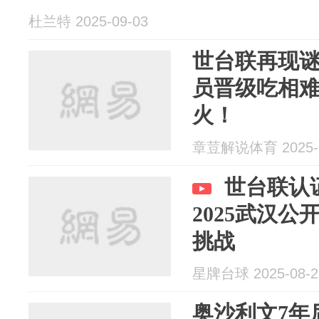
杜兰特 2025-09-03
世台联再现
员晋级吃相
火！
章荳解说体育 2025-0
世台联认
2025武汉
挑战
星牌台球 2025-08-2
奥沙利文7年后