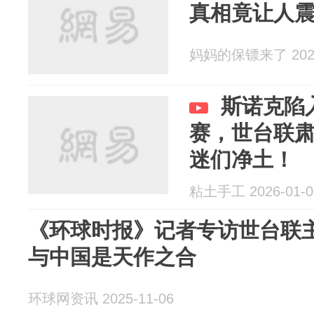
真相竟让人
妈妈的保镖来了 2026
斯诺克陷
赛，世台联
迷们净土！
粘土手工 2026-01-0
《环球时报》记者专访世台联
与中国是天作之合
环球网资讯 2025-11-06