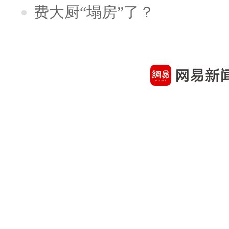
费大厨“塌房”了？