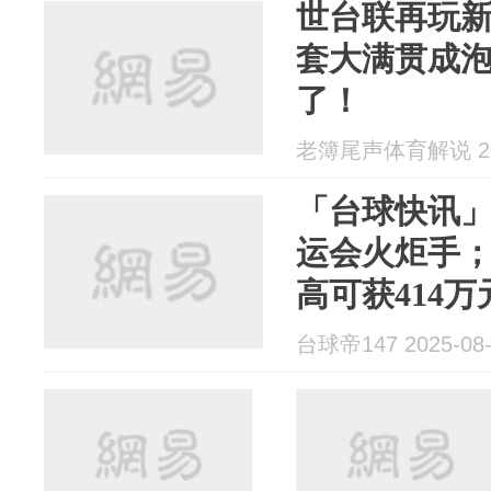
世台联再玩新
套大满贯成
了！
老簿尾声体育解说 202
「台球快讯
运会火炬手；
高可获414
台球帝147 2025-08-