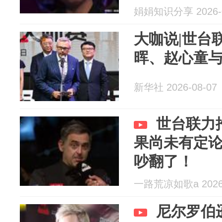
娟娟知识分享 2026-0
大咖说|世台
晖、赵心童与
新华社 2026-08-07
世台联力
果尚未有定
吵翻了！
一路荒凉如歌a 2026-
尼尔罗伯