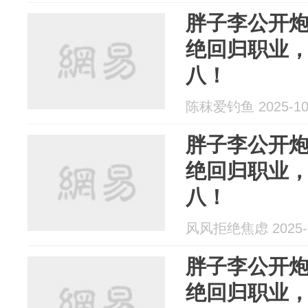
胖子李公开
绝回归职业
八！
陈秣爱钓鱼 2025-10
胖子李公开
绝回归职业
八！
风风拒绝焦虑 2025-1
胖子李公开
绝回归职业