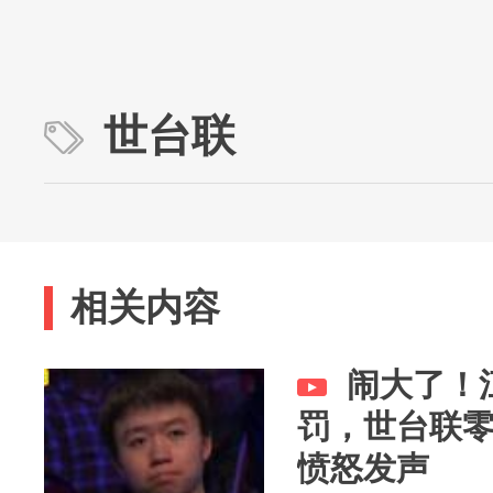
世台联
相关内容
闹大了！
罚，世台联
愤怒发声