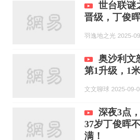
世台联谜
晋级，丁俊
羽逸地之光 2025-09
奥沙利文
第1升级，1
文文聊球 2025-09-0
深夜3点
37岁丁俊晖
满！