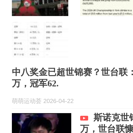
中八奖金已超世锦赛？世台联：
万，冠军62.
萌萌运动荟 2026-04-22
斯诺克世锦
万，世台联