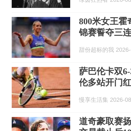
800米女王
锦赛誓夺三
甜份超标的我 2026-0
萨巴伦卡双6
伦多站开门
慢享生活集 2026-08
道奇豪取赛