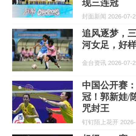
现三连冠
封面新闻 2026-07-2
追风逐梦，
河女足，好
金台资讯 2026-07-2
中国公开赛
冠！郭新娃/陈
咒封王
钉钉陌上花开 2026-0