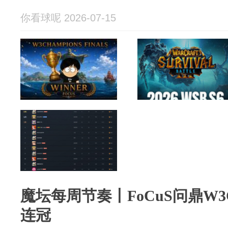
你看球呢 2026-07-15
魔坛每周节奏丨FoCuS问鼎W3
连冠