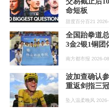
交易截止后1
命短板
甜度百分百21 2026-
全国跆拳道
3金2银1铜
南方都市报 2026-08
波加查确认
重返剑指三
坠入温柔晚风 2026-0