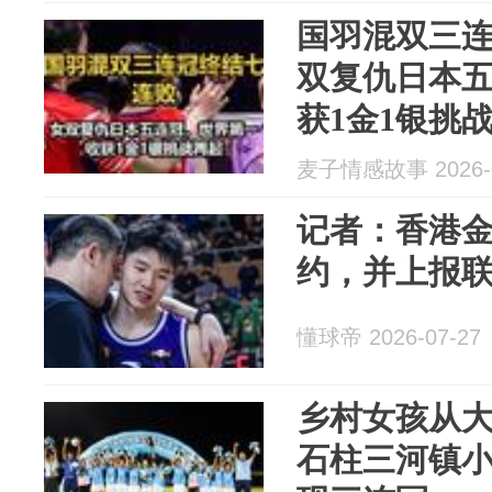
国羽混双三
双复仇日本
获1金1银挑
麦子情感故事 2026-0
记者：香港
约，并上报
懂球帝 2026-07-27
乡村女孩从
石柱三河镇小