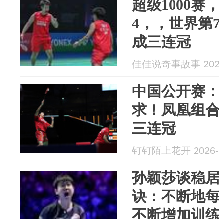
超级1000
4，，世界第
成三连冠
佳佳说奇事故事 2026
中国公开赛：
求！凤凰组合
三连冠
钉钉陌上花开 2026-0
孙颖莎谈稳
诀：不断地
不断增加训