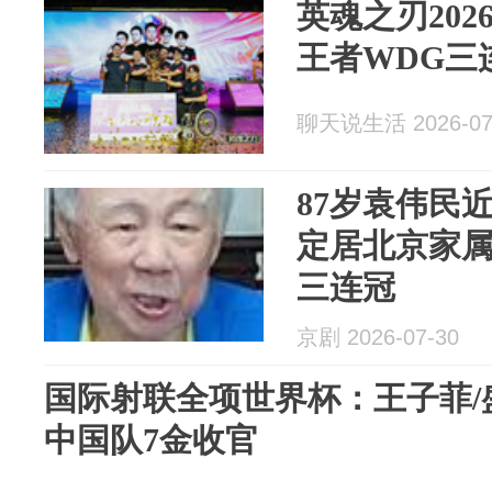
英魂之刃20
王者WDG三
聊天说生活 2026-07
87岁袁伟民
定居北京家
三连冠
京剧 2026-07-30
国际射联全项世界杯：王子菲/
中国队7金收官