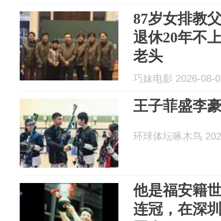
87岁女排教
退休20年不
老头
巧妹电影 2026-08-0
王子菲盛李
环球体坛啄木鸟 2026
他是福安籍
连冠，在深