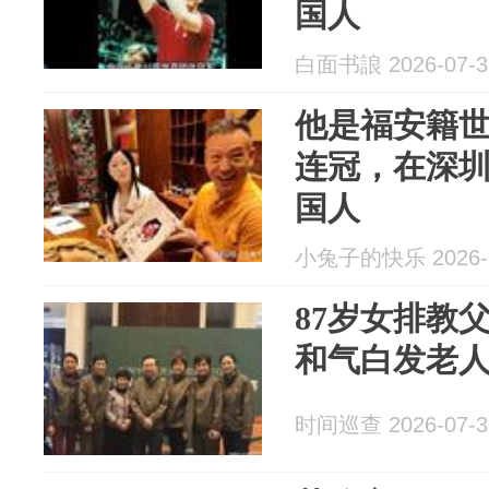
国人
白面书誏 2026-07-3
他是福安籍
连冠，在深
国人
小兔子的快乐 2026-0
87岁女排教
和气白发老
时间巡查 2026-07-3