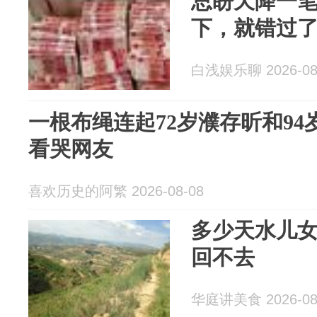
总盼天降一
下，就错过
白浅娱乐聊 2026-08
一根布绳连起72岁濮存昕和9
看哭网友
喜欢历史的阿繁 2026-08-08
多少天水儿
回不去
华庭讲美食 2026-08