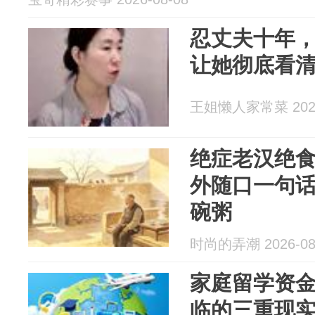
忍丈夫十年
让她彻底看
王姐懒人家常菜 2026
绝症老汉绝
外随口一句
碗粥
时尚的弄潮 2026-08
家庭留学资
临的三重现