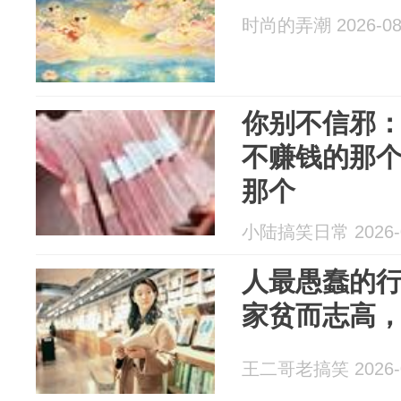
时尚的弄潮 2026-08
你别不信邪
不赚钱的那
那个
小陆搞笑日常 2026-0
人最愚蠢的
家贫而志高
王二哥老搞笑 2026-0