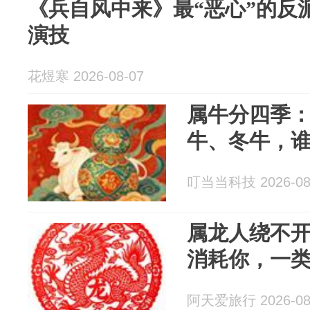
《兵自风中来》最“恶心”的反
演技
花煜寒 2026-08-07
属牛分四季
牛、冬牛，
叮当当科技 2026-08
属龙人绕不
消耗你，一
阿天爱旅行 2026-08