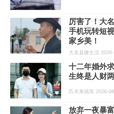
厉害了！大
手机玩转短视
家乡美！
大名县微生活 2026-0
十二年婚外
生终是人财
匹夫来搞笑 2026-08
放弃一夜暴