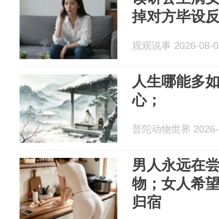
掉对方毕设
观观说事 2026-08-0
人生哪能多
心；
普陀动物世界 2026-0
男人永远在
物；女人希
归宿