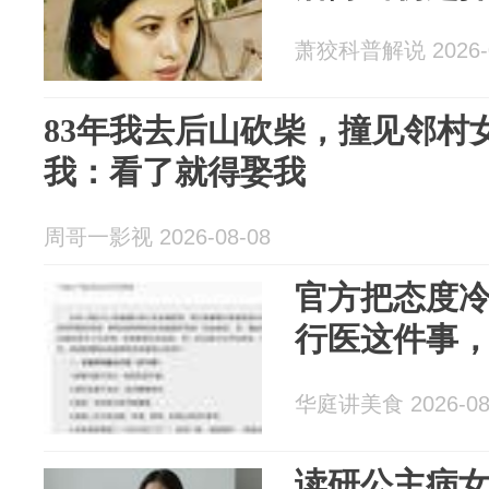
萧狡科普解说 2026-0
83年我去后山砍柴，撞见邻村
我：看了就得娶我
周哥一影视 2026-08-08
官方把态度
行医这件事
华庭讲美食 2026-08
读研公主病