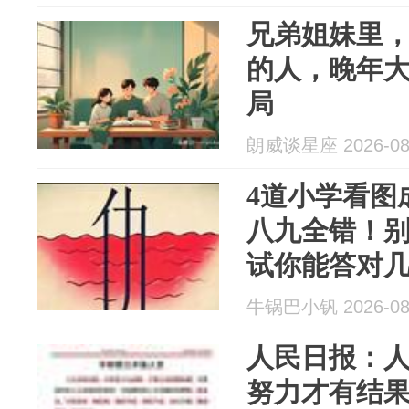
兄弟姐妹里
的人，晚年大
局
朗威谈星座 2026-08
4道小学看图
八九全错！
试你能答对
牛锅巴小钒 2026-08
人民日报：
努力才有结