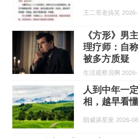
王二哥老搞笑 2026-0
《方形》男
理疗师：自
被多方质疑
生活观察员啊 2026-0
人到中年一定
相，越早看
朗威谈星座 2026-08