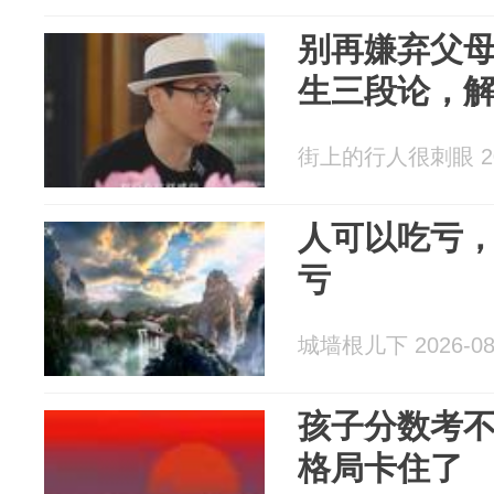
别再嫌弃父
生三段论，
街上的行人很刺眼 202
人可以吃亏
亏
城墙根儿下 2026-08
孩子分数考
格局卡住了