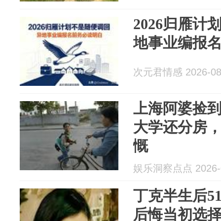
2026归雁
地事业编报
次元君情感 2026-08
上海阿婆捡
大学还分房
慨
娱乐洞察点点 2026-0
丁克半生后5
后悔当初选