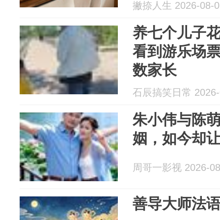
撇捺人生 2026-08-0
养七个儿子
看到游乐场
数家长
石辰搞笑日常 2026-0
朱小伟与陈
姻，如今却
周哥一影视 2026-08
善导大师法