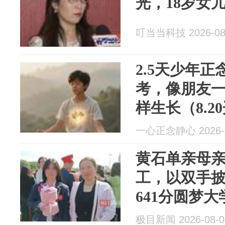
光，18岁女
叮当当科技 2026-08
2.5天少年
考，像朋友
样生长（8.2
一心正念静心 2026-0
黄石单亲母
工，以双手
641分圆梦大
极目新闻 2026-08-0