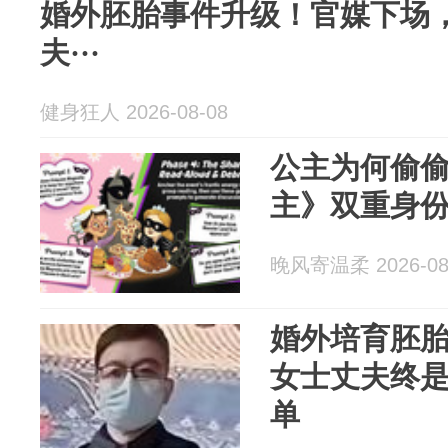
婚外胚胎事件升级！官媒下场
夫···
健身狂人 2026-08-08
公主为何偷
主》双重身
晚风寄温柔 2026-08
婚外培育胚
女士丈夫终
单