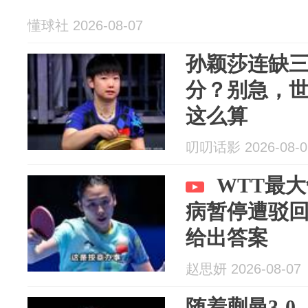
懂球社 2026-08-07
孙颖莎连缺三
分？别急，
这么算
叨叨话影 2026-08-0
WTT最
病暂停遭驳
给出答案
赵思妍 2026-08-07
随着蒯曼3-