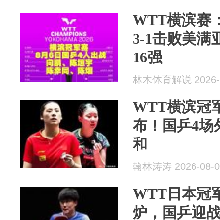
WTT横滨赛
3-1击败美
16强
林木体育解说 2026-0
WTT横滨冠
布！国乒4场
和
翰林涛涛 2026-08-0
WTT日本冠
炉，国乒迎战