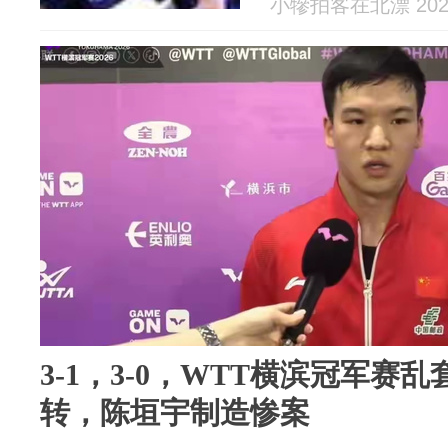
小犙拍客在北漂 2026
3-1，3-0，WTT横滨冠军赛
转，陈垣宇制造惨案