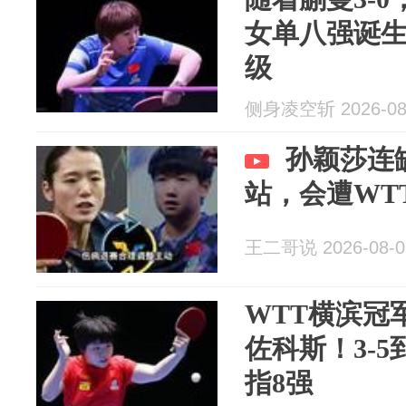
女单八强诞生
级
侧身凌空斩 2026-08
孙颖莎连
站，会遭WT
王二哥说 2026-08-0
WTT横滨冠
佐科斯！3-5
指8强