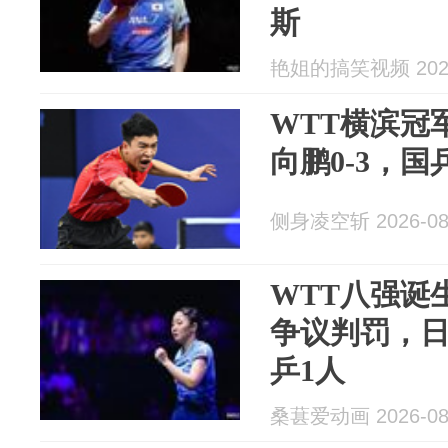
斯
艳姐的搞笑视频 2026
WTT横滨冠
向鹏0-3，
侧身凌空斩 2026-08
WTT八强诞生
争议判罚，日
乒1人
桑葚爱动画 2026-08