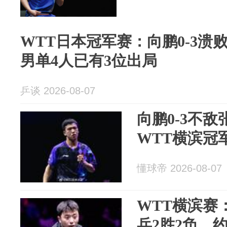
WTT日本冠军赛：向鹏0-3溃
男单4人已有3位出局
乒谈 2026-08-07
向鹏0-3不
WTT横滨冠
懂球帝 2026-08-07
WTT横滨赛
乒2胜2负，