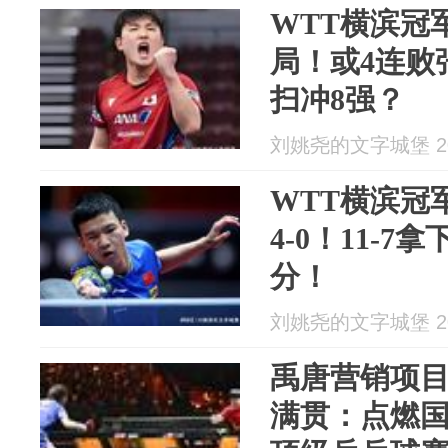
WTT横滨冠
局！或4连败
扫冲8强？
刘姚尧的文字城堡 202
WTT横滨冠
4-0！11-
分！
刘姚尧的文字城堡 202
禹唐营销项目
满贯：点燃