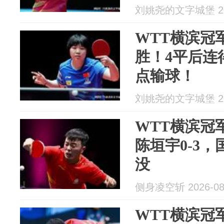
刘姚尧的文字城堡 202
WTT横滨冠
胜！4平后连
点输球！
刘姚尧的文字城堡 202
WTT横滨冠
陈垣宇0-3
没
侧身凌空斩 2026-08
WTT横滨冠军