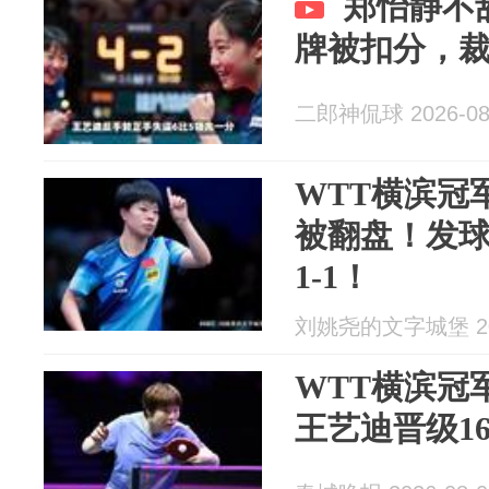
郑怡静不
牌被扣分，
二郎神侃球 2026-08
WTT横滨冠
被翻盘！发
1-1！
刘姚尧的文字城堡 202
WTT横滨冠
王艺迪晋级1