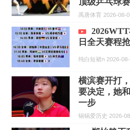
顶级乒乓球
禹唐体育 2026-08-0
2026W
日全天赛程
纯白短裙n 2026-08-
横滨赛开打
要决定，她
一步
锅锅爱历史 2026-08