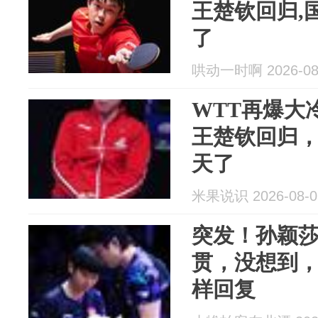
王楚钦回归,
了
哄动一时啊 2026-08
WTT再爆大
王楚钦回归
天了
米果说识 2026-08-0
突发！孙颖
贯，没想到
样回复