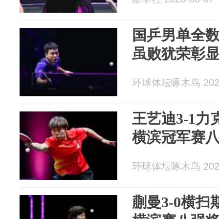
国乒男单全数
虽败犹荣彰
环球体坛啄木鸟 2026
王艺迪3-1
横滨冠军赛
环球体坛啄木鸟 2026
蒯曼3-0横扫