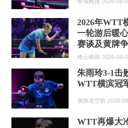
春城晚报 2026-08-0
2026年WT
一轮游后暖
赛谈及黄牌
峰云峰雨 2026-08-0
朱雨玲3-1
WTT横滨冠
侧身凌空斩 2026-08
WTT再爆大