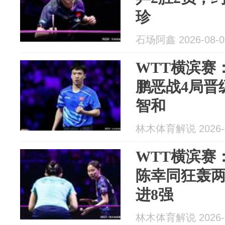
珍
石场阿鑫 2026-08-0
WTT横滨赛
鹏恶战4局晋
智和
林木体育解说 2026-0
WTT横滨赛
陈幸同狂轰两
进8强
林木体育解说 2026-0