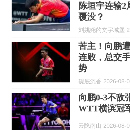
陈垣宇连输2
覆没？
刘姚尧的文字城堡 202
苦主！向鹏遭
连败，总交手
势
砚底沉香 2026-08-0
向鹏0-3不
WTT横滨冠
云隐南山 2026-08-0