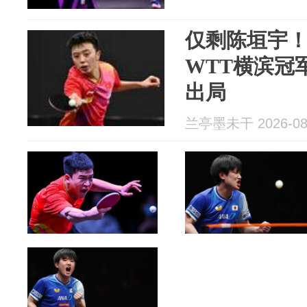
仅剩陈垣宇
WTT横滨冠
出局
兰亭墨未干 2026-08