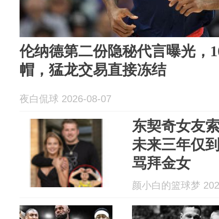
伦纳德第二份隐秘代言曝光，1
帽，猛龙交易直接冻结
夜白侃球 2026-08-07
东契奇女友索
未来三年仅到手
骂拜金女
颜小白的篮球梦 2026