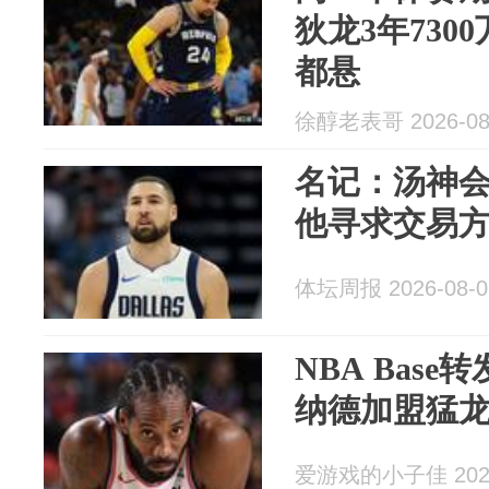
狄龙3年730
都悬
徐醇老表哥 2026-08
名记：汤神
他寻求交易
体坛周报 2026-08-0
NBA Base
纳德加盟猛
爱游戏的小子佳 2026