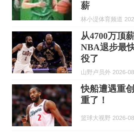
薪
林小湜体育频道 2026
从4700万顶
NBA退步最
役了
山野卢员外 2026-08
快船遭遇重
重了！
篮球大视野 2026-08