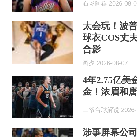
石场阿鑫 2026-08-0
太会玩！波普
球衣COS丈
合影
画夕 2026-08-07
4年2.75亿美
金！浓眉和
二爷台球解说 2026-0
涉事屏幕公