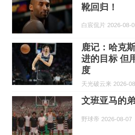
靴回归！
白宸侃片 2026-08-0
鹿记：哈克
进的目标 但
度
天光破云来 2026-08
文班亚马的弟
野球帝 2026-08-07