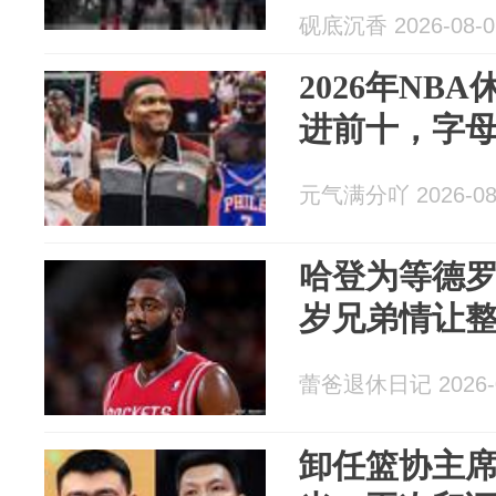
砚底沉香 2026-08-0
2026年NB
进前十，字
元气满分吖 2026-08
哈登为等德罗
岁兄弟情让整
蕾爸退休日记 2026-0
卸任篮协主席