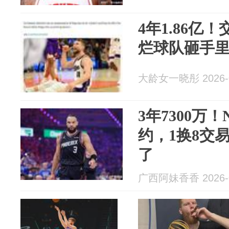
4年1.86亿
烂球队砸手
大龄女一晓彤 2026-0
3年7300万
约，1换8交
了
广西阿妹香香 2026-0