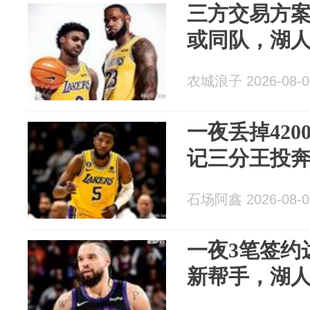
三方交易方
或同队，湖
农城浪子 2026-08-0
一夜丢掉420
记三分王投
石场阿鑫 2026-08-0
一夜3笔签约
新帮手，湖人