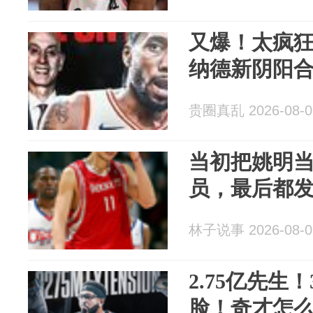
又爆！太疯狂
纳德新阴阳
贵圈真乱 2026-08-0
当初把姚明
员，最后都
林子说事 2026-08-0
2.75亿先生
脸！奇才怎