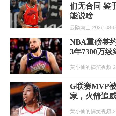
们无合同 鉴
能说啥
云隐南山 2026-08-0
NBA重磅签
3年7300万
黄小仙的搞笑视频 202
G联赛MVP
家，火箭追
黄小仙的搞笑视频 202