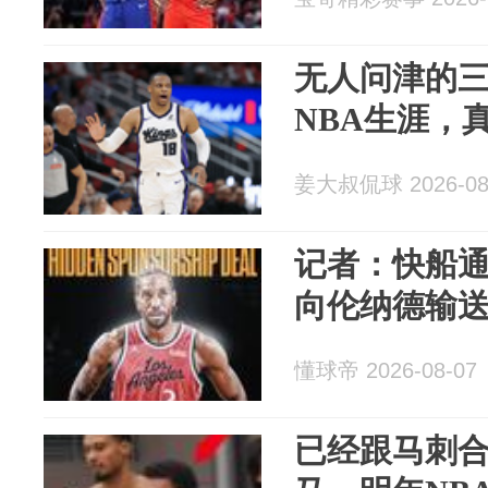
无人问津的
NBA生涯，
姜大叔侃球 2026-08
记者：快船
向伦纳德输
懂球帝 2026-08-07
已经跟马刺