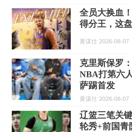
全员大换血
得分王，这
黄谋仕 2026-08-07
克里斯保罗
NBA打第六
萨踢首发
黄谋仕 2026-08-07
辽篮三笔关键
轮秀+前国青