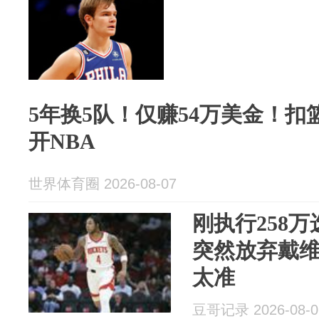
5年换5队！仅赚54万美金！
开NBA
世界体育圈 2026-08-07
刚执行258
突然放弃戴维
太准
豆哥记录 2026-08-0