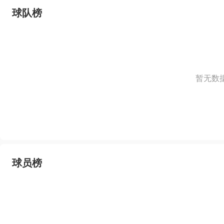
球队榜
暂无数
球员榜