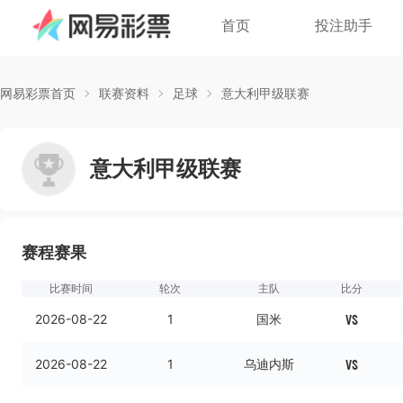
首页
投注助手
网易彩票首页
联赛资料
足球
意大利甲级联赛
意大利甲级联赛
赛程赛果
比赛时间
轮次
主队
比分
VS
2026-08-22
1
国米
VS
2026-08-22
1
乌迪内斯