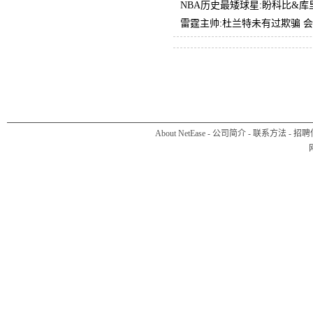
NBA历史最矮球星:盼科比&库
雷霆主帅:杜兰特未有过欺骗 
About NetEase
-
公司简介
-
联系方法
-
招聘