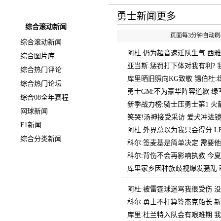
快速导航
勇士新闻更多
综合滚动新闻
页面每3分钟自动刷新
综合滚动新闻
阿杜:仍为超音速迁队生气 西
综合图片库
亚当斯:惩罚打下体对我有利?
综合热门评论
库里晒旧照向KG致敬 锡伯杜
综合热门论坛
勇士GM:不为豪华阵容道歉 
综合08全年赛程
新季战力榜:骑士压勇士第1 火
网球新闻
笑哭!汤神接受采访 爱犬冲进
F1新闻
阿杜:外界总以为我只会得分 L
综合分类新闻
科尔:签麦基是简单决定 需要
科尔:背伤不会再影响执教 今
库里家乡因种族歧视爆发骚乱 
阿杜:被雷霆球迷骂我很受伤 
科尔:勇士不打算签杰克船长 
库里:杜兰特入队会有艰难期 