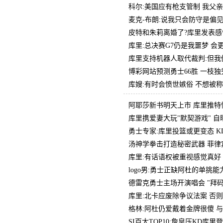
科尔:美国应有枪支管制 我父
麦克-布朗:说我只会防守是偏
皮特和朱莉离婚了?库里发表感
库里:总决赛G7仍是我噩梦 
库里支持机器人取代裁判:但我
博彩网站预测勇士66胜 一枝独
库嫂:有时会愤世嫉俗 不想被
阿耶莎新书明天上市 库里推特
库里携爱妻大玩"默契游戏" 自
勇士专家:库里投篮或更变态 
汤神学拳击打造秘密武器 菲律
库里:有话语权被重视感觉真好
logo男:勇士正缺阿杜的单挑
德雷克勇士主场开演唱会 "拜
库里:北卡应废除争议法案 否
格林:阿杜仍爱戴着金牌很傻 
SI百大TOP10:詹皇压KD库里