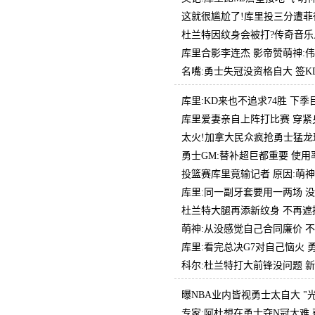
这就很尴尬了!库里投三分遭菲
杜兰特因纹身会被打?传奇音乐
库里合影李连杰 影帝赞萌神:
名嘴:勇士失冠没资格自大 签
库里:KD来也不追求74胜 下
库里爱妻亲自上阵打比赛 穿紧
太火!加拿大民众疯抢勇士猛龙
勇士GM:替补超巨都重要 使用
投篮赛库里竟输记者 原因:萌
库里:同一副牙套要用一两场 
杜兰特大腿再添新纹身 不再遮
萌神:从没感觉自己合同廉价 
库里:看完总决G7对自己恼火
科尔:杜兰特打大前锋没问题 
曝NBA业内皆视勇士太自大 "
专家:阿杜想在勇士夺N冠太难 