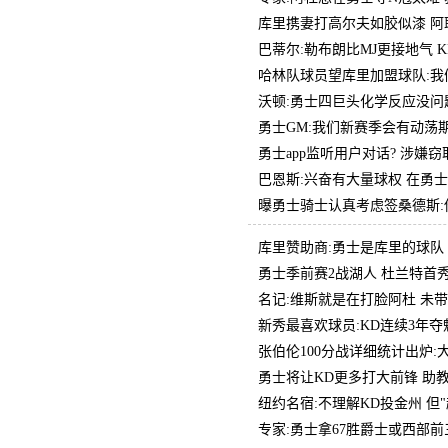
库里携妻打高尔夫如胶似漆 阿
巴蒂尔:勒布朗比MJ更接地气 
哈林队球员望库里加盟球队:我
沃顿:勇士四巨头化学反应没问
勇士GM:我们新赛季会有动荡
勇士app监听用户对话? 涉嫌
巴恩斯:兴奋有大量球权 在勇
曝勇士骑士认真考虑签桑德斯:
库里赞助商:勇士是库里的球队
勇士季前赛2战湖人 杜兰特首
名记:维斯就是在打脸阿杜 未
新秀最喜欢球员:KD连续3年夺
张伯伦100分战详细统计出炉:大
勇士将让KD更多打大前锋 助
纽约名宿:不理解KD投金州 但
专家:勇士拿67胜爵士或西部前