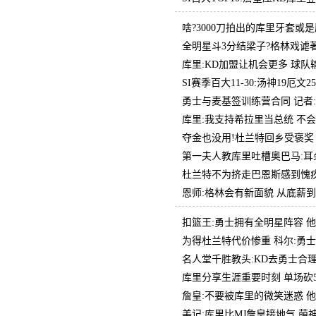
啥?3000刀拍出的库里牙套或是
全明星斗3分结梁子?格林戏谑著
库里:KD加盟让机会更多 球
SI赛季百大11-30:汤神19厄文2
勇士与麦基签训练营合同 记者
库里:我支持希拉里当总统 不
夺金也没用!杜兰特回乡受褒奖
第一夫人教库里吐槽奥巴马:耳
杜兰特不为挤走巴恩斯感到愧疚:
恩师:格林会有新面貌 从底薪
扣篮王:勇士拥有全明星阵容 他
为得杜兰特代价惨重 科尔:勇
名人堂千胜教头:KD去勇士合
库里分享生涯重要时刻 单场砍
詹皇:不要被库里的微笑迷惑 
美记:库里比MJ詹皇接地气 萌