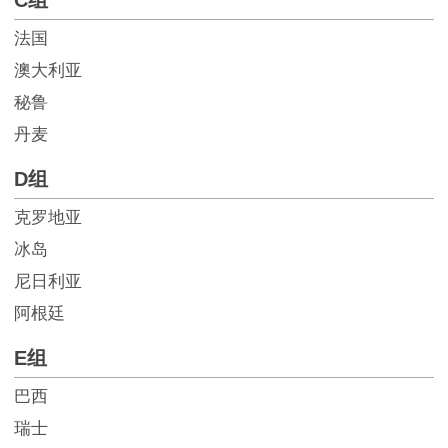
C组
法国
澳大利亚
秘鲁
丹麦
D组
克罗地亚
冰岛
尼日利亚
阿根廷
E组
巴西
瑞士