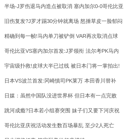
半场-J罗伤退马内造点被取消 塞内加尔0-0哥伦比亚
旧伤复发?J罗才踢30分钟就离场 怒捶草皮一脸郁闷
精确到每一帧!马内单刀被铲倒 VAR再次取消点球
哥伦比亚VS塞内加尔首发:J罗领衔 法尔考PK马内
宇宙级扑救!皮球大半已过线 被日本门将一掌拍出!
日本VS波兰首发:冈崎慎司PK莱万 本田香川替补
日媒：虽然中国队没进世界杯 但日本有一点完败
跳河成瘾?日本若小组赛突围 妹子们又要下河庆祝
哥伦比亚庆祝活动发生数百场暴乱 至少2人死亡