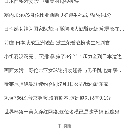
日本悍将娇妻:笑容甜美的超瘦模特
塞内加尔VS哥伦比亚前瞻:J罗迎生死战 马内拼1分
日性感女神为国家队加油 酥胸撩人翘臀妩媚!宅男都在等她下海
前瞻-日本或成亚洲独苗 波兰荣誉战扮演生死判官
小组赛没踢完，亚洲5队凉了3个半！压力全到日本这边
画面太污！哥伦比亚女球迷抖动翘臀与男子跳艳舞 警察忍不住来合
费莱尼拒绝曼联续约合同:7月1日公布我的新东家
耗资766亿,普京导演,没有剧本,这部剧却仅有9.1分
世界杯第一美女蹿红网络,这位名模已是孩子妈,她魔鬼身材的秘笈…
电脑版