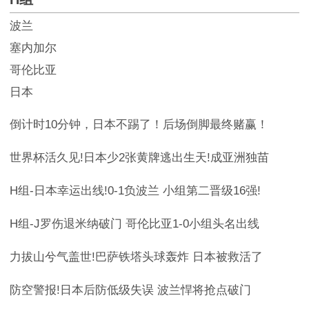
波兰
塞内加尔
哥伦比亚
日本
倒计时10分钟，日本不踢了！后场倒脚最终赌赢！
世界杯活久见!日本少2张黄牌逃出生天!成亚洲独苗
H组-日本幸运出线!0-1负波兰 小组第二晋级16强!
H组-J罗伤退米纳破门 哥伦比亚1-0小组头名出线
力拔山兮气盖世!巴萨铁塔头球轰炸 日本被救活了
防空警报!日本后防低级失误 波兰悍将抢点破门