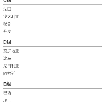
C组
法国
澳大利亚
秘鲁
丹麦
D组
克罗地亚
冰岛
尼日利亚
阿根廷
E组
巴西
瑞士