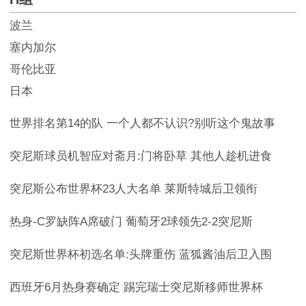
波兰
塞内加尔
哥伦比亚
日本
世界排名第14的队 一个人都不认识?别听这个鬼故事
突尼斯球员机智应对斋月:门将卧草 其他人趁机进食
突尼斯公布世界杯23人大名单 莱斯特城后卫领衔
热身-C罗缺阵A席破门 葡萄牙2球领先2-2突尼斯
突尼斯世界杯初选名单:头牌重伤 蓝狐酱油后卫入围
西班牙6月热身赛确定 踢完瑞士突尼斯移师世界杯