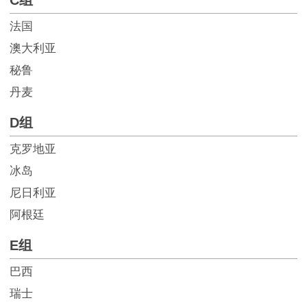
C组
法国
澳大利亚
秘鲁
丹麦
D组
克罗地亚
冰岛
尼日利亚
阿根廷
E组
巴西
瑞士