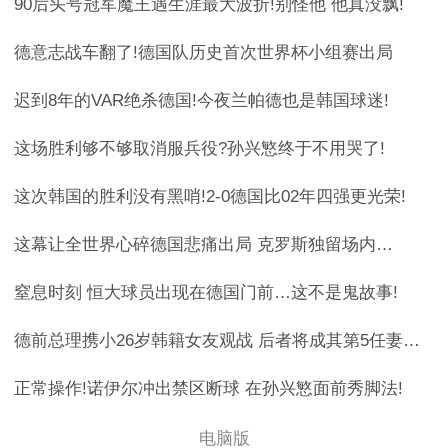
90后头号冠军魔王遇生涯最大波折!别怪他 他真没飘!
德意志战车翻了!德国队历史首次世界杯小组赛出局
迟到8年的VAR绝杀德国!今夜兰帕德也是韩国球迷!
这场胜利够不够取消服兵役?孙兴慜终于不用哭了!
这次韩国的胜利没有黑哨!2-0德国比02年四强更光荣!
这幕让全世界心碎德国悲痛出局 克罗斯独留场内…
窒息时刻 恒大球员出现在德国门前…这不是鬼故事!
德前总理携小26岁韩籍女友观战 后者将成其第5任妻子,还穿着韩国
正常操作!诺伊尔冲出禁区断球 在孙兴慜面前秀脚法!
电脑版