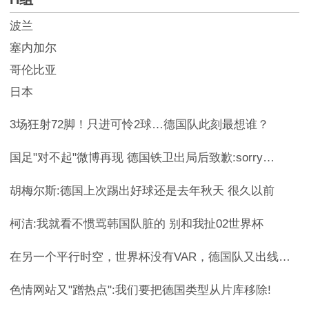
波兰
塞内加尔
哥伦比亚
日本
3场狂射72脚！只进可怜2球…德国队此刻最想谁？
国足"对不起"微博再现 德国铁卫出局后致歉:sorry…
胡梅尔斯:德国上次踢出好球还是去年秋天 很久以前
柯洁:我就看不惯骂韩国队脏的 别和我扯02世界杯
在另一个平行时空，世界杯没有VAR，德国队又出线了…
色情网站又"蹭热点":我们要把德国类型从片库移除!