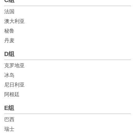
C组
法国
澳大利亚
秘鲁
丹麦
D组
克罗地亚
冰岛
尼日利亚
阿根廷
E组
巴西
瑞士