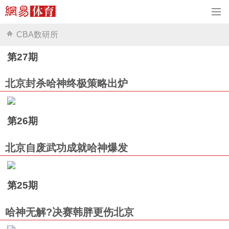
CBA数研所
第27期
北京封杀哈神终极策略出炉
第26期
北京自废武功成就哈神爆发
第25期
哈神无解?决赛韩胖更伤北京