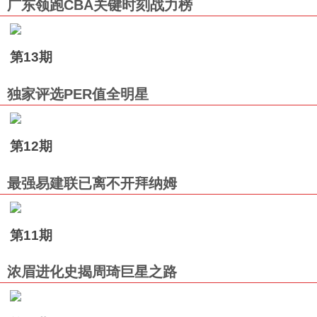
广东领跑CBA关键时刻战力榜
第13期
独家评选PER值全明星
第12期
最强易建联已离不开拜纳姆
第11期
浓眉进化史揭周琦巨星之路