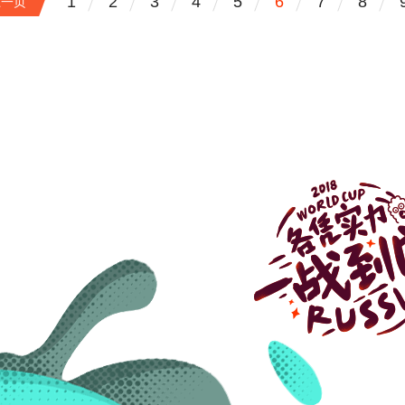
1
2
3
4
5
6
7
8
上一页