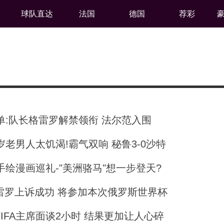
球队直达
法国
德国
荐彩
单:队长格雷罗解禁领衔 法尔范入围
岁老男人太饥渴!霸气双响 秘鲁3-0沙特
手绘漫画巡礼-"美洲骆马"想一步登天?
雷罗上诉成功 将参加本次俄罗斯世界杯
IFA主席面谈2小时 结果更加让人心碎