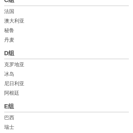
C组
法国
澳大利亚
秘鲁
丹麦
D组
克罗地亚
冰岛
尼日利亚
阿根廷
E组
巴西
瑞士