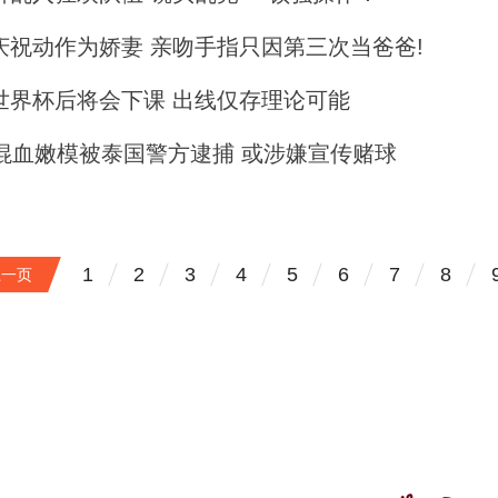
苏牙百场秀庆祝动作为娇妻 亲吻手指只因第三次当爸爸!
世界杯后将会下课 出线仅存理论可能
岁混血嫩模被泰国警方逮捕 或涉嫌宣传赌球
1
2
3
4
5
6
7
8
上一页