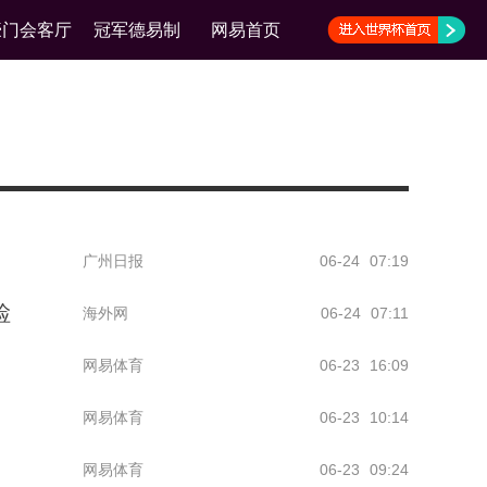
豪门会客厅
冠军德易制
网易首页
广州日报
06-24
07:19
检
海外网
06-24
07:11
网易体育
06-23
16:09
网易体育
06-23
10:14
网易体育
06-23
09:24