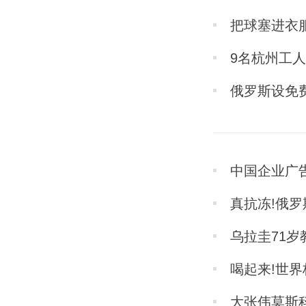
把球塞进衣
9名杭州工
俄罗斯设免
中国企业广告
真抗冻!俄
乌拉圭71岁
喝起来!世界
大张伟莫斯