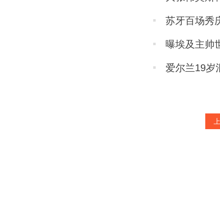
曝埃及主帅
爱尔兰19