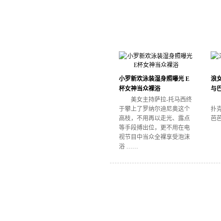
小罗新欢泳装湿身照曝光 E
浪
杯女神当众裸浴
与
美女主持萨拉-托马西终
于攀上了罗纳尔迪尼奥这个
扑
高枝，不用再以走光、露点
芭
等手段搏出位，更不用在电
视节目中当众全裸享受泡沫
浴 ……