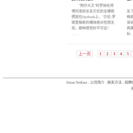
“狗仔大王”科罗纳在将
博列洛前女友贝伦的全裸艳
友
照放在facebook上，“贝伦-罗
梅
德里格斯的裸体绝对性感无
哭
双，那种感觉妙不可言！
再
……
标
上一页
1
2
3
4
5
About NetEase
-
公司简介
-
联系方法
-
招聘