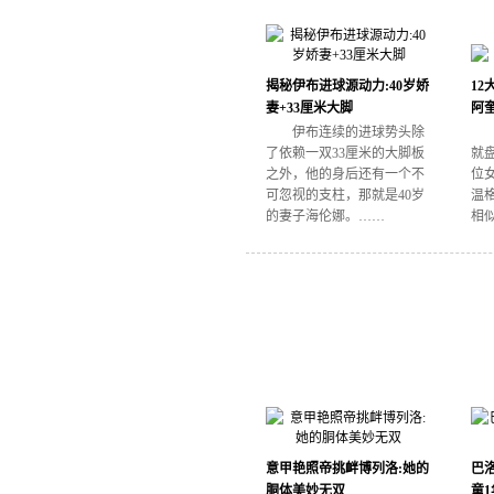
揭秘伊布进球源动力:40岁娇
12
妻+33厘米大脚
阿
伊布连续的进球势头除
了依赖一双33厘米的大脚板
就盘
之外，他的身后还有一个不
位
可忽视的支柱，那就是40岁
温
的妻子海伦娜。……
相
意甲艳照帝挑衅博列洛:她的
巴
胴体美妙无双
童1