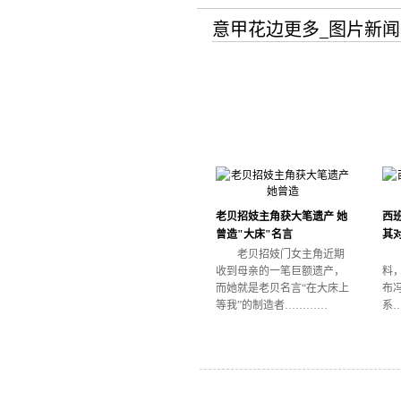
意甲花边更多_图片新闻
老贝招妓主角获大笔遗产 她
西班
曾造"大床"名言
其
老贝招妓门女主角近期
收到母亲的一笔巨额遗产，
料
而她就是老贝名言“在大床上
布
等我”的制造者…………
系