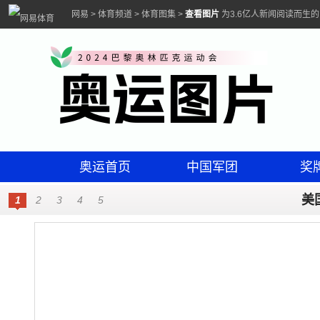
网易
>
体育频道
>
体育图集
>
查看图片
为3.6亿人新闻阅读而生
奥运首页
中国军团
奖
美
1
2
3
4
5