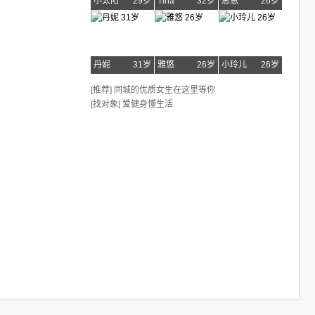
小太阳
29岁
Tina
32岁
思思
26岁
丹妮
31岁
雅悠
26岁
小玲儿
26岁
[推荐] 同城的优质女生在这里等你
[找对象] 爱健身懂生活