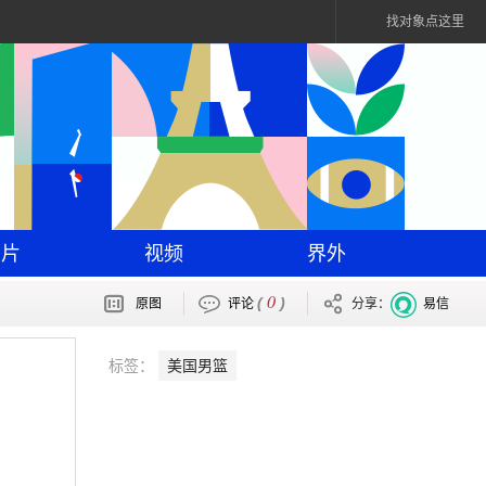
找对象点这里
图片
视频
界外
0
(
)
原图
评论
分享：
易信
标签：
美国男篮