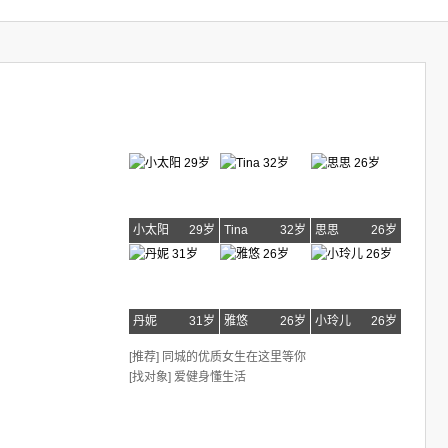
小太阳
29岁
Tina
32岁
思思
26岁
丹妮
31岁
雅悠
26岁
小玲儿
26岁
[推荐] 同城的优质女生在这里等你
[找对象] 爱健身懂生活