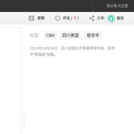
找对象点这里
0
(
)
原图
评论
分享：
易信
标签：
CBA
四川男篮
慈世平
2014年10月29日，四川金强召开新赛季发布会，慈世
平“熊猫鞋”抢眼。