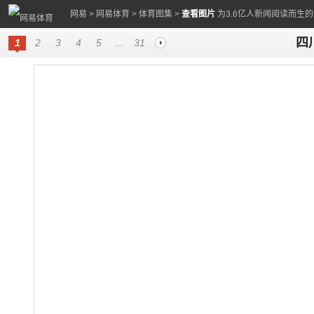
网易
>
网易体育
>
体育图集
>
查看图片
为3.6亿人新闻阅读而生
四
1
2
3
4
5
...
31