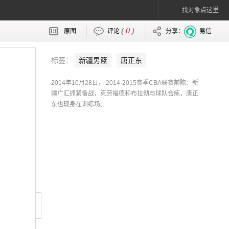
找对象点这里
0
(
)
原图
评论
分享：
易信
标签：
新疆男篮
唐正东
2014年10月28日， 2014-2015赛季CBA联赛前瞻：新
疆广汇抓紧备战，克劳福德和布拉彻与球队合练，唐正
东也现身在训练场。