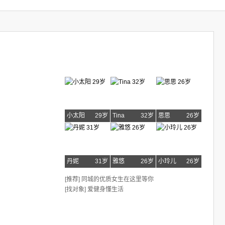
小太阳
29岁
Tina
32岁
思思
26岁
丹妮
31岁
雅悠
26岁
小玲儿
26岁
[推荐] 同城的优质女生在这里等你
[找对象] 爱健身懂生活