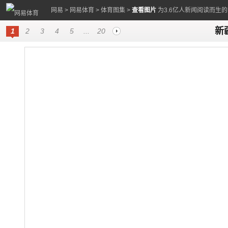
网易
>
网易体育
>
体育图集
>
查看图片
为3.6亿人新闻阅读而生
新
1
2
3
4
5
...
20