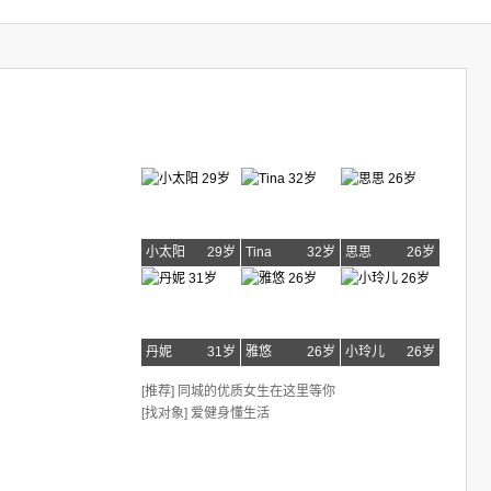
小太阳
29岁
Tina
32岁
思思
26岁
丹妮
31岁
雅悠
26岁
小玲儿
26岁
[推荐] 同城的优质女生在这里等你
[找对象] 爱健身懂生活