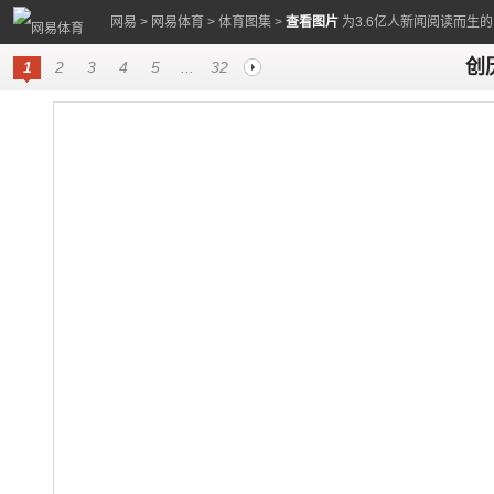
网易
>
网易体育
>
体育图集
>
查看图片
为3.6亿人新闻阅读而生
创
1
2
3
4
5
...
32