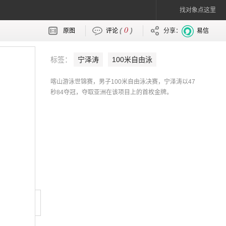
找对象点这里
0
(
)
原图
评论
分享：
易信
标签：
宁泽涛
100米自由泳
喀山游泳世锦赛，男子100米自由泳决赛，宁泽涛以47
秒84夺冠，夺取亚洲在该项目上的首枚金牌。