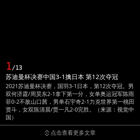
1
/13
苏迪曼杯决赛中国3-1擒日本 第12次夺冠
2021苏迪曼杯决赛，国羽3-1日本，第12次夺冠。男
双何济霆/周昊东2-1拿下第一分，女单奥运冠军陈雨
菲0-2不敌山口茜，男单石宇奇2-1力克世界第一桃田
贤斗，女双陈清晨/贾一凡2-0完胜。（来源：视觉中
国）
点击查看更多文章