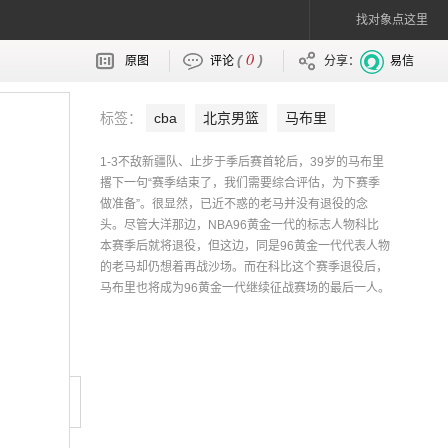
找对象点这里
0
(
)
原图
评论
分享：
易信
标签：
cba
北京男篮
马布里
1-3不敌新疆队、止步于季后赛首轮后，39岁的马布里
撂下一句“赛季结束了，我们需要综合评估，为下赛季
做准备”。很显然，已近不惑的老马并没有退役的念
头。尽管大洋那边，NBA96黄金一代的标志人物科比
本赛季后就将退役，但这边，同是96黄金一代代表人物
的老马却仍想着再战沙场。而在科比这个赛季退役后，
马布里也将成为96黄金一代继续征战赛场的最后一人。