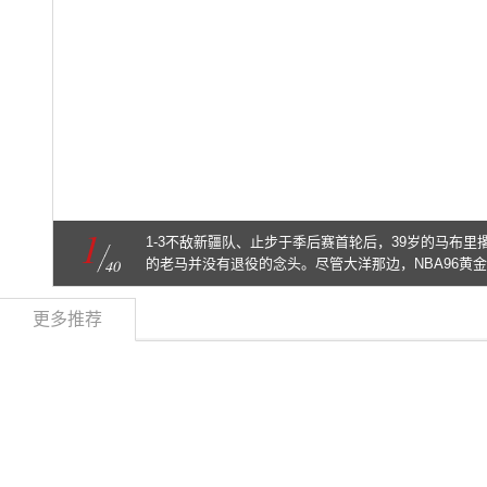
1
1-3不敌新疆队、止步于季后赛首轮后，39岁的马布
40
的老马并没有退役的念头。尽管大洋那边，NBA96黄
马却仍想着再战沙场。而在科比这个赛季退役后，马布
更多推荐