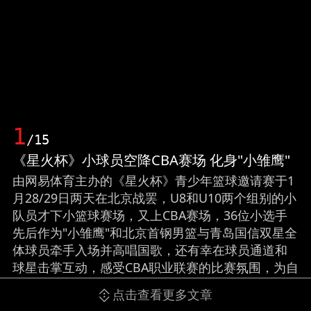
1
/15
《星火杯》小球员空降CBA赛场 化身"小雏鹰"
由网易体育主办的《星火杯》青少年篮球邀请赛于1
月28/29日两天在北京战罢，U8和U10两个组别的小
队员才下小篮球赛场，又上CBA赛场，36位小选手
先后作为"小雏鹰"和北京首钢男篮与青岛国信双星全
体球员牵手入场并高唱国歌，还有幸在球员通道和
球星击掌互动，感受CBA职业联赛的比赛氛围，为自
己的《星火杯》之旅留下独一无二的难忘回忆。
点击查看更多文章
（来源：网易体育）