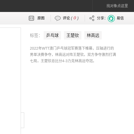
找对象点这里
0
(
)
原图
评论
分享：
易信
标签：
乒乓球
王楚钦
林高远
2022年WTT澳门乒乓球冠军赛落下帷幕，压轴进行的
男单决赛争夺，林高远对阵王楚钦。双方争夺激烈打满
七局，王楚钦总比分4-3力克林高远夺冠。