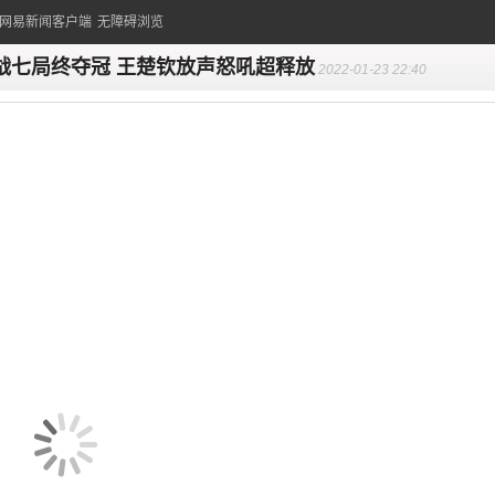
的网易新闻客户端
无障碍浏览
战七局终夺冠 王楚钦放声怒吼超释放
2022-01-23 22:40