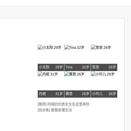
小太阳
29岁
Tina
32岁
思思
26岁
丹妮
31岁
雅悠
26岁
小玲儿
26岁
[推荐] 同城的优质女生在这里等你
[找对象] 爱健身懂生活