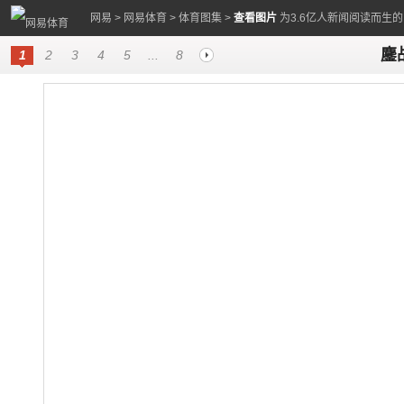
网易
>
网易体育
>
体育图集
>
查看图片
为3.6亿人新闻阅读而生
鏖
1
2
3
4
5
...
8