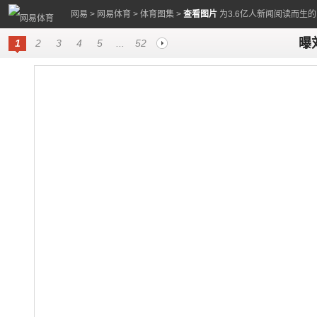
网易
>
网易体育
>
体育图集
>
查看图片
为3.6亿人新闻阅读而生
曝
1
2
3
4
5
...
52