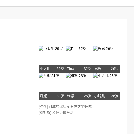
小太阳
29岁
Tina
32岁
思思
26岁
丹妮
31岁
雅悠
26岁
小玲儿
26岁
[推荐] 同城的优质女生在这里等你
[找对象] 爱健身懂生活