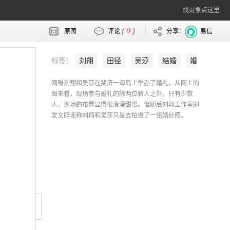
找对象点这里
0
(
)
原图
评论
分享：
易信
标签：
刘翔
田径
吴莎
结婚
婚
礼
网曝刘翔和吴莎在斐济一海岛上举办了婚礼，从网上的
图来看，现场参与婚礼的除两位新人之外，只有少数
人，现场的布置显得很浪漫甜蜜。但随后刘翔工作室即
发文辟谣称刘翔和吴莎只是去拍摄了一组婚纱照。