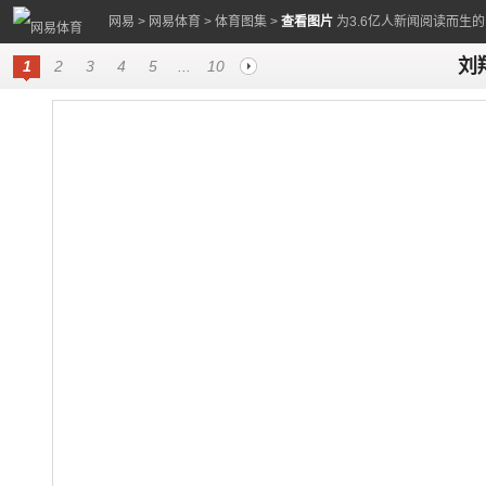
网易
>
网易体育
>
体育图集
>
查看图片
为3.6亿人新闻阅读而生
刘
1
2
3
4
5
...
10