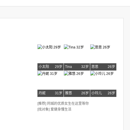
小太阳
29岁
Tina
32岁
思思
26岁
丹妮
31岁
雅悠
26岁
小玲儿
26岁
[推荐] 同城的优质女生在这里等你
[找对象] 爱健身懂生活