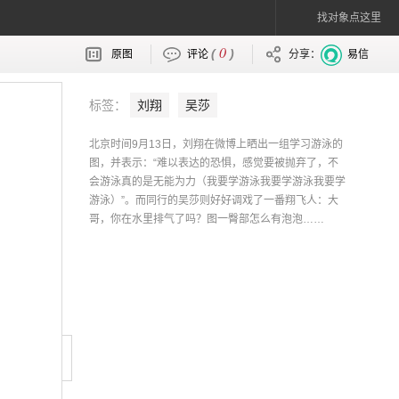
找对象点这里
0
(
)
原图
评论
分享：
易信
标签：
刘翔
吴莎
北京时间9月13日，刘翔在微博上晒出一组学习游泳的
图，并表示：“难以表达的恐惧，感觉要被抛弃了，不
会游泳真的是无能为力（我要学游泳我要学游泳我要学
游泳）”。而同行的吴莎则好好调戏了一番翔飞人：大
哥，你在水里排气了吗？图一臀部怎么有泡泡……