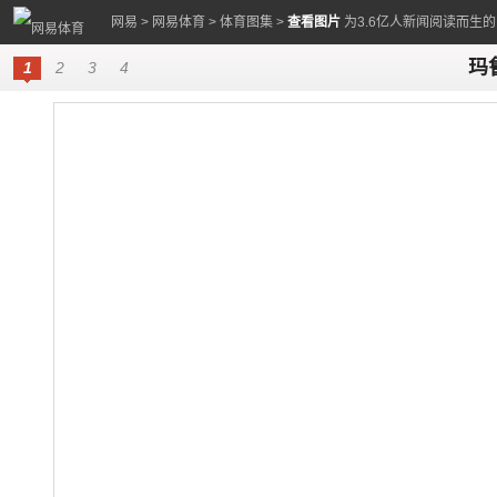
网易
>
网易体育
>
体育图集
>
查看图片
为3.6亿人新闻阅读而生
玛
1
2
3
4