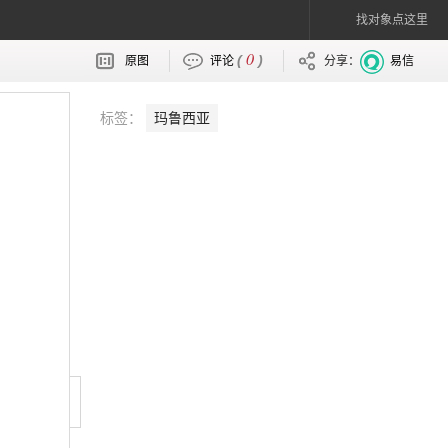
找对象点这里
0
(
)
原图
评论
分享：
易信
标签：
玛鲁西亚