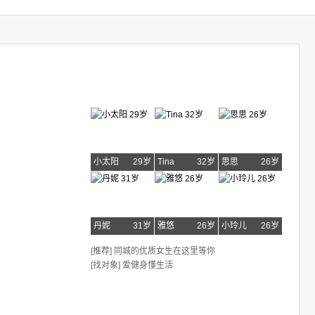
小太阳
29岁
Tina
32岁
思思
26岁
丹妮
31岁
雅悠
26岁
小玲儿
26岁
[推荐] 同城的优质女生在这里等你
[找对象] 爱健身懂生活