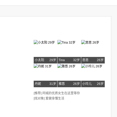
小太阳
29岁
Tina
32岁
思思
26岁
丹妮
31岁
雅悠
26岁
小玲儿
26岁
[推荐] 同城的优质女生在这里等你
[找对象] 爱健身懂生活