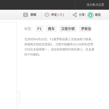
找对象点这里
0
(
)
原图
评论
分享：
易信
标签：
F1
赛车
汉密尔顿
罗斯伯
格
小汉
维特尔
莱科宁
KIMI
北京时间4月30日，F1俄罗斯站第三次自由练习结束，
奔驰再次轻松包揽前2，汉密尔顿最终以0.06秒的优势
力压队友抢得第一，法拉利的维特尔排名第三，队友莱
科宁列第四。