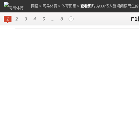
网易
>
网易体育
>
体育图集
>
查看图片
为3.6亿人新闻阅读而生
F
1
2
3
4
5
...
8