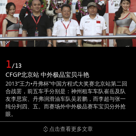
1
/13
CFGP北京站 中外极品宝贝斗艳
2013“王力•丹弗杯”中国方程式大奖赛北京站第二回
合战罢，前五车手分别是：神州租车车队崔岳及队
友李思宸、丹弗润滑油车队吴若鹏，而李超与张一
纯分列四、五。而赛场外中外极品赛车宝贝分外抢
眼。
点击查看更多文章