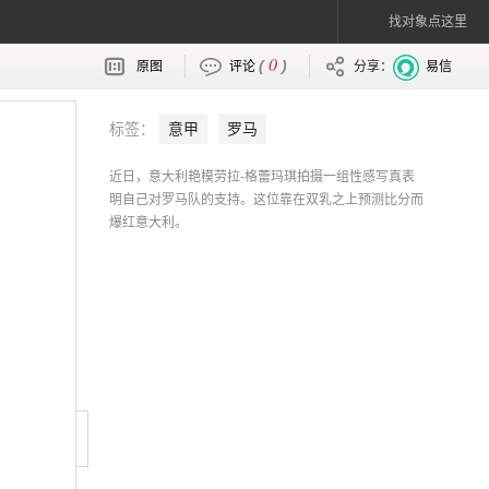
找对象点这里
0
(
)
原图
评论
分享：
易信
标签：
意甲
罗马
近日，意大利艳模劳拉-格蕾玛琪拍摄一组性感写真表
明自己对罗马队的支持。这位靠在双乳之上预测比分而
爆红意大利。